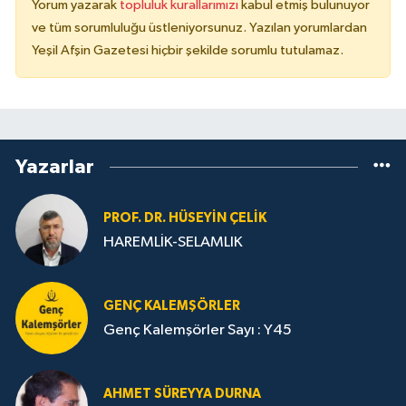
Yorum yazarak
topluluk kurallarımızı
kabul etmiş bulunuyor
ve tüm sorumluluğu üstleniyorsunuz. Yazılan yorumlardan
Yeşil Afşin Gazetesi hiçbir şekilde sorumlu tutulamaz.
Yazarlar
PROF. DR. HÜSEYIN ÇELIK
HAREMLİK-SELAMLIK
GENÇ KALEMŞÖRLER
Genç Kalemşörler Sayı : Y45
AHMET SÜREYYA DURNA