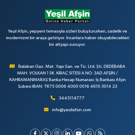
Yeşil Afşin, yepyeni temasıyla sizleri buluştururken, sadelik ve
modernizmi bir araya getiriyor. İnsanlara haber okuyabilecekleri
bir altyapı sunuyor.
Balaban Gaz. Mat. Yapı San. ve Tic. Ltd. Şti. DEDEBABA
MAH. VOLKAN 1 SK. KIRAÇ SİTESİ A NO: 3AD AFŞİN /
KAHRAMANMARAŞ Banka Hesap Numarası: İş Bankası Afşin
Şubesi IBAN: TR75 0006 4000 0016 4610 3014 23
3445114777
info@yesilafsin.com