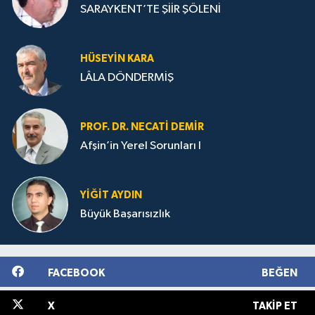
SARAYKENT’TE ŞİİR ŞÖLENİ
HÜSEYIN KARA
LÂLA DÖNDERMİŞ
PROF. DR. NECATI DEMIR
Afşin’in Yerel Sorunları I
YIĞIT AYDIN
Büyük Başarısızlık
FACEBOOK
BEĞEN
X
TAKIP ET