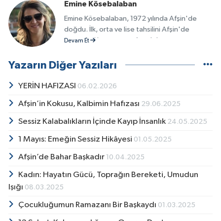
Emine Kösebalaban
Emine Kösebalaban, 1972 yılında Afşin'de
doğdu. İlk, orta ve lise tahsilini Afşin'de
tamamladıktan sonra, Anadolu
Devam Et
Üniversitesi'nde okudu. 1995 yılında bir kamu
kurumunda işe başladı ve halen Ankara'da bir
Yazarın Diğer Yazıları
kamu kurumunda çalışmaktadır. Evli ve bir
çocuk annesi olan Emine Kösebalaban, şiir
YERİN HAFIZASI
06.02.2026
yazmaya ortaokul yıllarında başlamıştır. Din
Afşin’in Kokusu, Kalbimin Hafızası
29.06.2025
Kültürü ve Ahlak Bilgisi öğretmeni merhum
Ömer Kaya sayesinde yazmaya yönelmiştir.
Sessiz Kalabalıkların İçinde Kayıp İnsanlık
24.05.2025
Şiirleri ilk olarak Yeşil Afşin gazetesinin Genç
Kalemşörler sayfasında yayınlanmaya
1 Mayıs: Emeğin Sessiz Hikâyesi
01.05.2025
başlamıştır. Yazmaya 30 yıl kadar ara verdikten
Afşin’de Bahar Başkadır
10.04.2025
sonra, yeniden yazma tutkusu canlanmış ve
yine Yeşil Afşin gazetesinde yazmaya
Kadın: Hayatın Gücü, Toprağın Bereketi, Umudun
başlamıştır. Afşin'in doğal güzelliklerine
Işığı
08.03.2025
tutkun bir Afşin sevdalısı olan Emine
Kösebalaban, BİNFOT (Binboğalar Fotoğraf
Çocukluğumun Ramazanı Bir Başkaydı
01.03.2025
Yolcuları Topluluğu) üyesidir ve amatör olarak