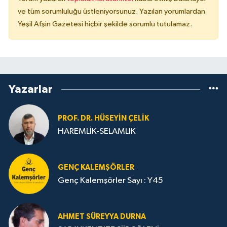
ve tüm sorumluluğu üstleniyorsunuz. Yazılan yorumlardan
Yeşil Afşin Gazetesi hiçbir şekilde sorumlu tutulamaz.
Yazarlar
PROF. DR. HÜSEYIN ÇELIK
HAREMLİK-SELAMLIK
GENÇ KALEMŞÖRLER
Genç Kalemşörler Sayı : Y45
AHMET SÜREYYA DURNA