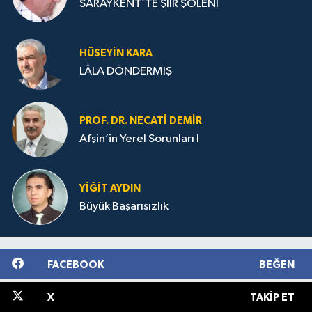
SARAYKENT’TE ŞİİR ŞÖLENİ
HÜSEYIN KARA
LÂLA DÖNDERMİŞ
PROF. DR. NECATI DEMIR
Afşin’in Yerel Sorunları I
YIĞIT AYDIN
Büyük Başarısızlık
FACEBOOK
BEĞEN
X
TAKIP ET