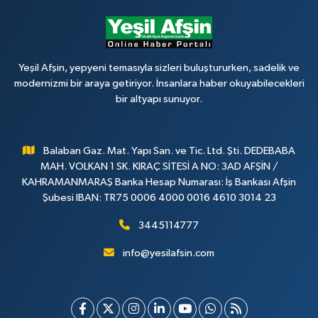
Yeşil Afşin, yepyeni temasıyla sizleri buluştururken, sadelik ve
modernizmi bir araya getiriyor. İnsanlara haber okuyabilecekleri
bir altyapı sunuyor.
Balaban Gaz. Mat. Yapı San. ve Tic. Ltd. Şti. DEDEBABA
MAH. VOLKAN 1 SK. KIRAÇ SİTESİ A NO: 3AD AFŞİN /
KAHRAMANMARAŞ Banka Hesap Numarası: İş Bankası Afşin
Şubesi IBAN: TR75 0006 4000 0016 4610 3014 23
3445114777
info@yesilafsin.com