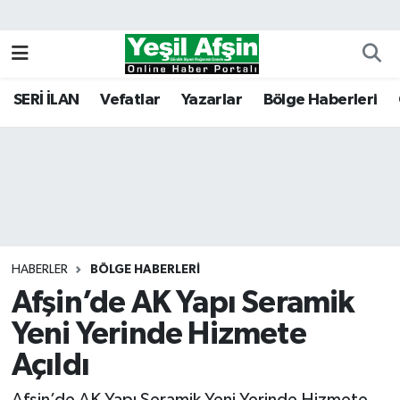
Vefatlar
Kahramanmaraş Nöbetçi Eczaneler
SERİ İLAN
Vefatlar
Yazarlar
Bölge Haberleri
Kahramanmaraş Hava Durumu
Kahramanmaraş Namaz Vakitleri
Kahramanmaraş Trafik Yoğunluk Haritası
Süper Lig Puan Durumu ve Fikstür
HABERLER
BÖLGE HABERLERI
Afşin’de AK Yapı Seramik
Tüm Manşetler
Yeni Yerinde Hizmete
Son Dakika Haberleri
Açıldı
Haber Arşivi