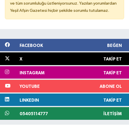
ve tüm sorumluluğu üstleniyorsunuz. Yazılan yorumlardan
Yeşil Afşin Gazetesi hiçbir şekilde sorumlu tutulamaz.
FACEBOOK
BEĞEN
X
TAKIP ET
INSTAGRAM
TAKIP ET
YOUTUBE
ABONE OL
LINKEDIN
TAKIP ET
05405114777
İLETIŞIM