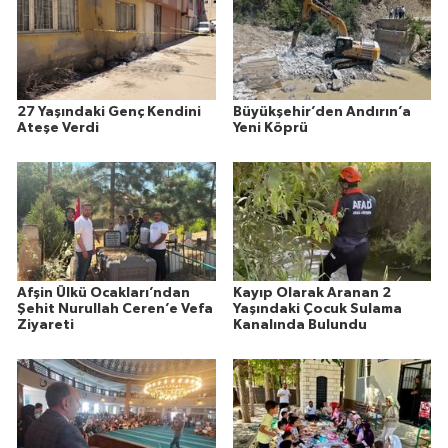
27 Yaşındaki Genç Kendini
Büyükşehir’den Andırın’a
Ateşe Verdi
Yeni Köprü
Afşin Ülkü Ocakları’ndan
Kayıp Olarak Aranan 2
Şehit Nurullah Ceren’e Vefa
Yaşındaki Çocuk Sulama
Ziyareti
Kanalında Bulundu