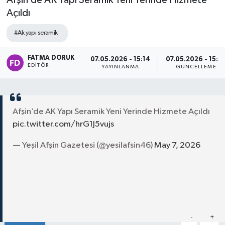
Afşin’de AK Yapı Seramik Yeni Yerinde Hizmete
Açıldı
#Ak yapı seramik
FATMA DORUK
07.05.2026 - 15:14
07.05.2026 - 15:2
EDITÖR
YAYINLANMA
GÜNCELLEME
Afşin’de AK Yapı Seramik Yeni Yerinde Hizmete Açıldı
pic.twitter.com/hrG1J5vujs
— Yeşil Afşin Gazetesi (@yesilafsin46)
May 7, 2026
Paylaş
-
+
A
A