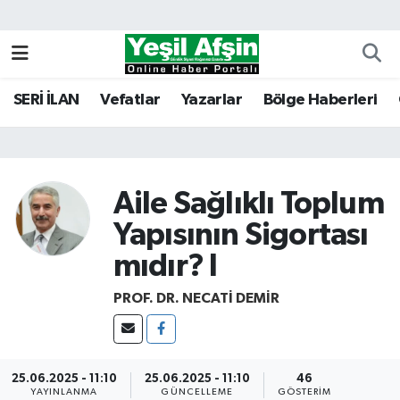
Vefatlar
Kahramanmaraş Nöbetçi Eczaneler
SERİ İLAN
Vefatlar
Yazarlar
Bölge Haberleri
Kahramanmaraş Hava Durumu
Kahramanmaraş Namaz Vakitleri
Aile Sağlıklı Toplum
Kahramanmaraş Trafik Yoğunluk Haritası
Yapısının Sigortası
Süper Lig Puan Durumu ve Fikstür
mıdır? I
Tüm Manşetler
PROF. DR. NECATI DEMIR
Son Dakika Haberleri
25.06.2025 - 11:10
25.06.2025 - 11:10
46
Haber Arşivi
YAYINLANMA
GÜNCELLEME
GÖSTERIM