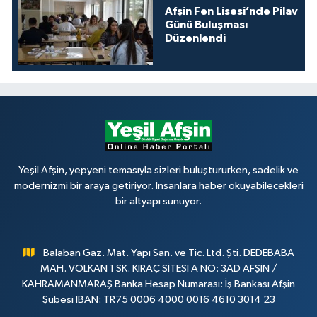
Afşin Fen Lisesi’nde Pilav
Günü Buluşması
Düzenlendi
Yeşil Afşin, yepyeni temasıyla sizleri buluştururken, sadelik ve
modernizmi bir araya getiriyor. İnsanlara haber okuyabilecekleri
bir altyapı sunuyor.
Balaban Gaz. Mat. Yapı San. ve Tic. Ltd. Şti. DEDEBABA
MAH. VOLKAN 1 SK. KIRAÇ SİTESİ A NO: 3AD AFŞİN /
KAHRAMANMARAŞ Banka Hesap Numarası: İş Bankası Afşin
Şubesi IBAN: TR75 0006 4000 0016 4610 3014 23