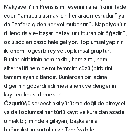
Makyavelli’nin Prens isimli eserinin ana-fikrini ifade
eden “amaca ulaşmak için her araç meşrudur” ya
da “zafere giden her yol mubahtır”. Napolyon’un
dillendirişiyle- başarı hatayı unutturan bir öğedir”,
özlü sözleri cazip hale geliyor. Toplumsal yapının
iki önemli ögesi birey ve toplumsal gruptur.
Bunlar birbirinin hem rakibi, hem zıttı, hem
alternatifi hem de mütemmim cüzü (birbirini
tamamlayan zıtlarıdır. Bunlardan biri adına
diğerinin gözardı edilmesi ahenk ve dengenin
kaybedilmesi demektir.
Özgürlüğü serbest akıl yürütme değil de bireysel
ya da toplumsal her türlü kayıt ve kuraldan azade
olmak biçiminde algılayan, başkalarına
bağımlılıktan kurtulan ve Tanrı’ya bile