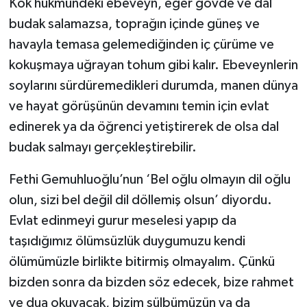
Kök hükmündeki ebeveyn, eğer gövde ve dal
budak salamazsa, toprağın içinde güneş ve
havayla temasa gelemediğinden iç çürüme ve
kokuşmaya uğrayan tohum gibi kalır. Ebeveynlerin
soylarını sürdüremedikleri durumda, manen dünya
ve hayat görüşünün devamını temin için evlat
edinerek ya da öğrenci yetiştirerek de olsa dal
budak salmayı gerçekleştirebilir.
Fethi Gemuhluoğlu’nun ‘Bel oğlu olmayın dil oğlu
olun, sizi bel değil dil döllemiş olsun’ diyordu.
Evlat edinmeyi gurur meselesi yapıp da
taşıdığımız ölümsüzlük duygumuzu kendi
ölümümüzle birlikte bitirmiş olmayalım. Çünkü
bizden sonra da bizden söz edecek, bize rahmet
ve dua okuyacak, bizim sülbümüzün ya da