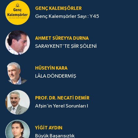
GENÇ KALEMŞÖRLER
Genç Kalemşörler Sayı : Y45
AHMET SÜREYYA DURNA
SARAYKENT’TE ŞİİR ŞÖLENİ
HÜSEYIN KARA
LÂLA DÖNDERMİŞ
PROF. DR. NECATI DEMIR
Afşin’in Yerel Sorunları I
YIĞIT AYDIN
Büyük Başarısızlık