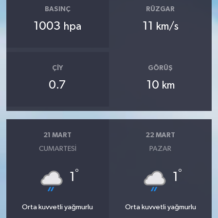
BASINÇ
RÜZGAR
1003
11
hpa
km/s
ÇIY
GÖRÜŞ
0.7
10
km
21 MART
22 MART
CUMARTESI
PAZAR
°
°
1
1
Orta kuvvetli yağmurlu
Orta kuvvetli yağmurlu