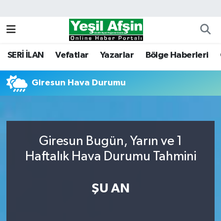
Vefatlar
Kahramanmaraş Nöbetçi Eczaneler
SERİ İLAN
Vefatlar
Yazarlar
Bölge Haberleri
Kahramanmaraş Hava Durumu
Giresun Hava Durumu
Kahramanmaraş Namaz Vakitleri
Kahramanmaraş Trafik Yoğunluk Haritası
Süper Lig Puan Durumu ve Fikstür
Giresun Bugün, Yarın ve 1
Haftalık Hava Durumu Tahmini
Tüm Manşetler
ŞU AN
Son Dakika Haberleri
Haber Arşivi