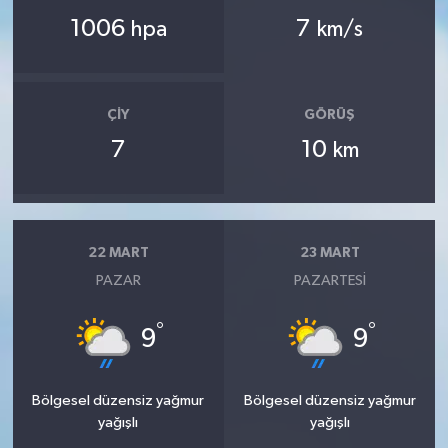
1006
7
hpa
km/s
ÇIY
GÖRÜŞ
7
10
km
22 MART
23 MART
PAZAR
PAZARTESI
°
°
9
9
Bölgesel düzensiz yağmur
Bölgesel düzensiz yağmur
yağışlı
yağışlı