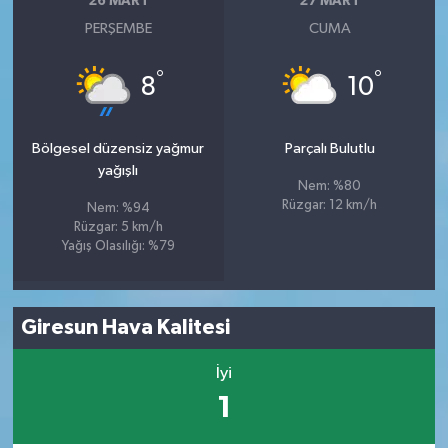
26 MART
27 MART
PERŞEMBE
CUMA
°
°
8
10
Bölgesel düzensiz yağmur
Parçalı Bulutlu
yağışlı
Nem: %80
Rüzgar: 12 km/h
Nem: %94
Rüzgar: 5 km/h
Yağış Olasılığı: %79
Giresun Hava Kalitesi
İyi
1