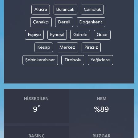
Alucra
Bulancak
Çamoluk
Çanakçı
Dereli
Doğankent
Espiye
Eynesil
Görele
Güce
Keşap
Merkez
Piraziz
Şebinkarahisar
Tirebolu
Yağlıdere
HISSEDILEN
NEM
°
9
%89
BASINÇ
RÜZGAR