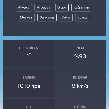
Akyaka
Arpaçay
Digor
Kağızman
Merkez
Sarıkamış
Selim
Susuz
HISSEDILEN
NEM
°
1
%93
BASINÇ
RÜZGAR
1010
9
hpa
km/s
ÇIY
GÖRÜŞ