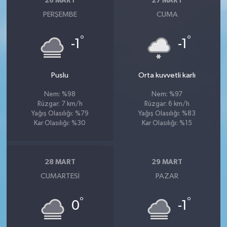
26 MART
27 MART
PERŞEMBE
CUMA
°
°
-1
-1
Puslu
Orta kuvvetli karlı
Nem: %98
Nem: %97
Rüzgar: 7 km/h
Rüzgar: 6 km/h
Yağış Olasılığı: %79
Yağış Olasılığı: %83
Kar Olasılığı: %30
Kar Olasılığı: %15
28 MART
29 MART
CUMARTESI
PAZAR
°
°
0
-1