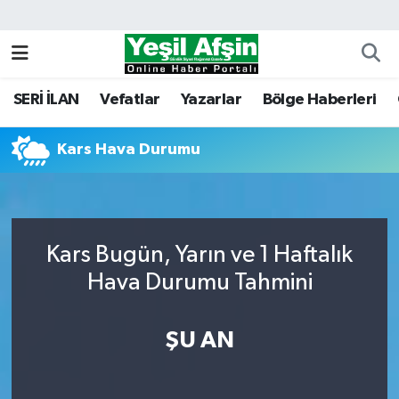
Vefatlar
Kahramanmaraş Nöbetçi Eczaneler
SERİ İLAN
Vefatlar
Yazarlar
Bölge Haberleri
Kahramanmaraş Hava Durumu
Kars Hava Durumu
Kahramanmaraş Namaz Vakitleri
Kahramanmaraş Trafik Yoğunluk Haritası
Süper Lig Puan Durumu ve Fikstür
Kars Bugün, Yarın ve 1 Haftalık
Hava Durumu Tahmini
Tüm Manşetler
ŞU AN
Son Dakika Haberleri
Haber Arşivi