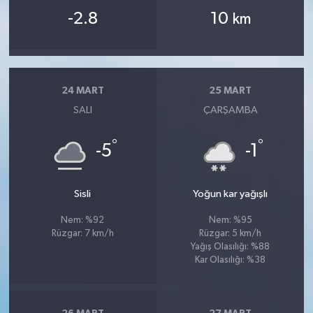
-2.8
10
km
24 MART
25 MART
SALI
ÇARŞAMBA
°
°
-5
-1
Sisli
Yoğun kar yağışlı
Nem: %92
Nem: %95
Rüzgar: 7 km/h
Rüzgar: 5 km/h
Yağış Olasılığı: %88
Kar Olasılığı: %38