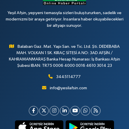
Yeşil Afşin, yepyeni temasıyla sizleri buluştururken, sadelik ve
modernizmi bir araya getiriyor. İnsanlara haber okuyabilecekleri
bir altyapı sunuyor.
Balaban Gaz. Mat. Yapı San. ve Tic. Ltd. Şti. DEDEBABA
MAH. VOLKAN 1 SK. KIRAÇ SİTESİ A NO: 3AD AFŞİN /
KAHRAMANMARAŞ Banka Hesap Numarası: İş Bankası Afşin
Şubesi IBAN: TR75 0006 4000 0016 4610 3014 23
3445114777
info@yesilafsin.com