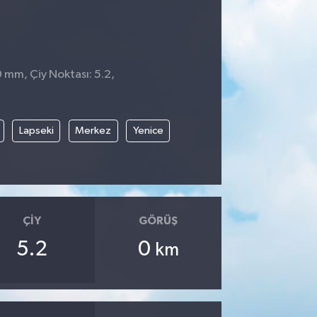
0 mm, Çiy Noktası: 5.2,
Lapseki
Merkez
Yenice
ÇIY
GÖRÜŞ
5.2
0
km