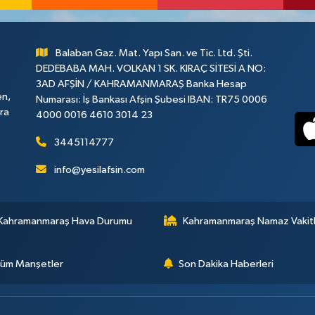
Balaban Gaz. Mat. Yapı San. ve Tic. Ltd. Şti.
DEDEBABA MAH. VOLKAN 1 SK. KIRAÇ SİTESİ A NO:
3AD AFŞİN / KAHRAMANMARAŞ Banka Hesap
en,
Numarası: İş Bankası Afşin Şubesi IBAN: TR75 0006
ara
4000 0016 4610 3014 23
3445114777
info@yesilafsin.com
Kahramanmaraş Hava Durumu
Kahramanmaraş Namaz Vakitl
üm Manşetler
Son Dakika Haberleri