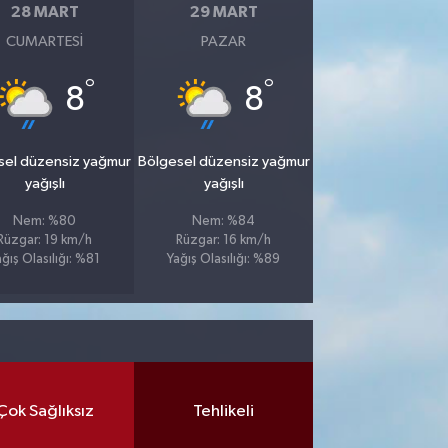
28 MART
29 MART
CUMARTESI
PAZAR
°
°
8
8
sel düzensiz yağmur
Bölgesel düzensiz yağmur
yağışlı
yağışlı
Nem: %80
Nem: %84
Rüzgar: 19 km/h
Rüzgar: 16 km/h
ağış Olasılığı: %81
Yağış Olasılığı: %89
Çok Sağlıksız
Tehlikeli