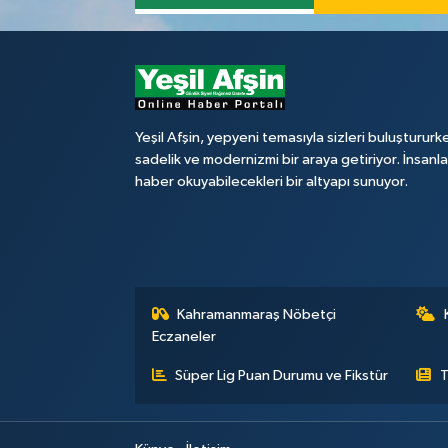
Yeşil Afşin, yepyeni temasıyla sizleri buluştururk
sadelik ve modernizmi bir araya getiriyor. İnsanl
haber okuyabilecekleri bir altyapı sunuyor.
Kahramanmaraş Nöbetçi
Eczaneler
Süper Lig Puan Durumu ve Fikstür
T