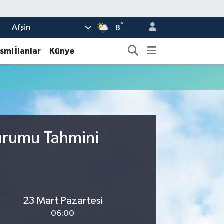
°
Afşin
8
smi İlanlar
Künye
Durumu Tahmini
23 Mart Pazartesi
06:00