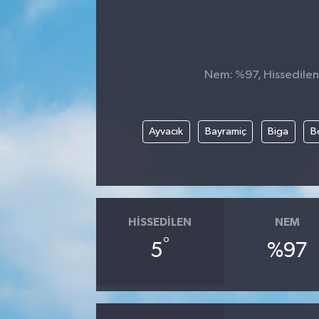
Nem: %97, Hissedilen 
Ayvacık
Bayramiç
Biga
B
HISSEDILEN
NEM
°
5
%97