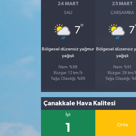
24 MART
25 MART
SALI
ÇARŞAMBA
°
7
7
Bölgesel düzensiz yağmur
Bölgesel düzensiz 
yağışlı
yağışlı
Nem: %98
Nem: %91
Rüzgar: 12 km/h
Rüzgar: 26 km/
Yağış Olasılığı: %89
Yağış Olasılığı: 
Çanakkale Hava Kalitesi
İyi
1
Orta