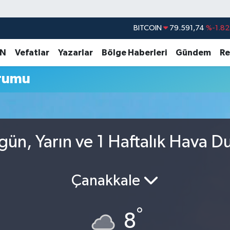
BITCOIN
79.591,74
%-1.82
DOLAR
45,43620
%0.02
AN
Vefatlar
Yazarlar
Bölge Haberleri
Gündem
Re
EURO
53,38690
%0.19
rumu
STERLİN
61,60380
%0.18
G.ALTIN
6862,09000
%0.19
BİST100
14.598,00
%0
ün, Yarın ve 1 Haftalık Hava 
Çanakkale
°
8