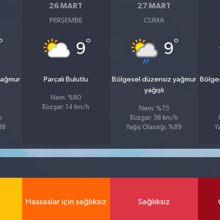
26 MART
27 MART
PERŞEMBE
CUMA
°
°
°
9
9
yağmur
Parçalı Bulutlu
Bölgesel düzensiz yağmur
Bölge
yağışlı
Nem: %80
Rüzgar: 14 km/h
Nem: %75
h
Rüzgar: 38 km/h
%88
Yağış Olasılığı: %89
Y
Hassaslar için sağlıksız
Sağlıksız