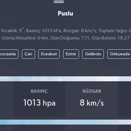
Puslu
°
Sıcaklık: 5
, Basınç: 1013 hPa, Rüzgar: 8 km/s, Toplam Yağış: 
Görüş Mesafesi: 0 km, Gün Doğumu: 7:11, Gün Batımı: 19:27
ozcaada
Çan
Eceabat
Ezine
Gelibolu
Gökçeada
BASINÇ
RÜZGAR
1013
8
hpa
km/s