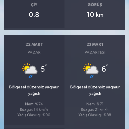
ÇIY
GÖRÜŞ
0.8
10
km
22 MART
23 MART
PAZAR
PAZARTESI
°
°
5
6
Bölgesel düzensiz yağmur
Bölgesel düzensiz yağmur
yağışlı
yağışlı
Nem: %74
Nem: %71
Rüzgar: 14 km/h
Rüzgar: 21 km/h
Yağış Olasılığı: %90
Yağış Olasılığı: %88