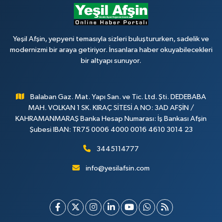
Yeşil Afşin, yepyeni temasıyla sizleri buluştururken, sadelik ve
modernizmi bir araya getiriyor. İnsanlara haber okuyabilecekleri
bir altyapı sunuyor.
Balaban Gaz. Mat. Yapı San. ve Tic. Ltd. Şti. DEDEBABA
MAH. VOLKAN 1 SK. KIRAÇ SİTESİ A NO: 3AD AFŞİN /
KAHRAMANMARAŞ Banka Hesap Numarası: İş Bankası Afşin
Şubesi IBAN: TR75 0006 4000 0016 4610 3014 23
3445114777
info@yesilafsin.com