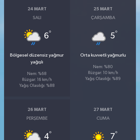
24 MART
25 MART
SALI
ÇARŞAMBA
°
°
6
5
Bölgesel düzensiz yağmur
Orta kuvvetli yağmurlu
yağışlı
Nem: %80
Rüzgar: 10 km/h
Nem: %68
Yağış Olasılığı: %89
Rüzgar: 16 km/h
Yağış Olasılığı: %88
26 MART
27 MART
PERŞEMBE
CUMA
°
°
4
7