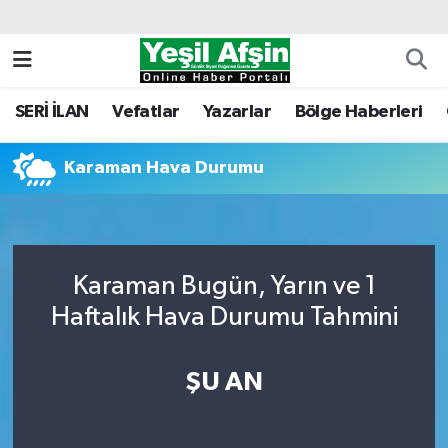
Vefatlar
Kahramanmaraş Nöbetçi Eczaneler
SERİ İLAN
Vefatlar
Yazarlar
Bölge Haberleri
Kahramanmaraş Hava Durumu
Karaman Hava Durumu
Kahramanmaraş Namaz Vakitleri
Kahramanmaraş Trafik Yoğunluk Haritası
Süper Lig Puan Durumu ve Fikstür
Karaman Bugün, Yarın ve 1
Haftalık Hava Durumu Tahmini
Tüm Manşetler
ŞU AN
Son Dakika Haberleri
Haber Arşivi