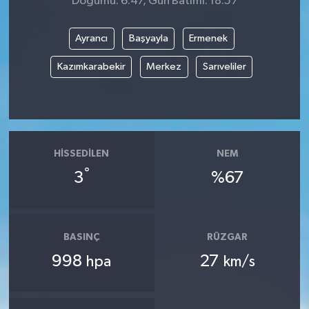
Doğumu: 6:47, Gün Batımı: 18:57
Ayrancı
Başyayla
Ermenek
Kazımkarabekir
Merkez
Sarıveliler
HISSEDILEN
NEM
°
3
%67
BASINÇ
RÜZGAR
998
27
hpa
km/s