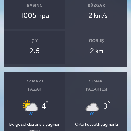
BASINÇ
RÜZGAR
1005
12
hpa
km/s
ÇIY
GÖRÜŞ
2.5
2
km
22 MART
23 MART
PAZAR
PAZARTESI
°
°
4
3
Bölgesel düzensiz yağmur
Orta kuvvetli yağmurlu
yağışlı