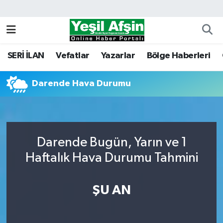
Vefatlar
Kahramanmaraş Nöbetçi Eczaneler
SERİ İLAN
Vefatlar
Yazarlar
Bölge Haberleri
Kahramanmaraş Hava Durumu
Darende Hava Durumu
Kahramanmaraş Namaz Vakitleri
Kahramanmaraş Trafik Yoğunluk Haritası
Süper Lig Puan Durumu ve Fikstür
Darende Bugün, Yarın ve 1
Haftalık Hava Durumu Tahmini
Tüm Manşetler
ŞU AN
Son Dakika Haberleri
Haber Arşivi