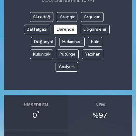
6:33, Gün Batımı: 18:44
Akçadağ
Arapgir
Arguvan
Battalgazi
Darende
Doğanşehir
Doğanyol
Hekimhan
Kale
Kuluncak
Pütürge
Yazıhan
Yeşilyurt
HISSEDILEN
NEM
°
0
%97