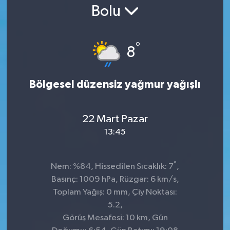
Bolu
°
8
Bölgesel düzensiz yağmur yağışlı
22 Mart Pazar
13:45
°
Nem: %84, Hissedilen Sıcaklık: 7
,
Basınç: 1009 hPa, Rüzgar: 6 km/s,
Toplam Yağış: 0 mm, Çiy Noktası:
5.2,
Görüş Mesafesi: 10 km, Gün