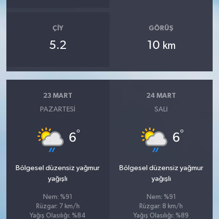
ÇIY
GÖRÜŞ
5.2
10
km
23 MART
24 MART
PAZARTESI
SALI
°
°
6
6
Bölgesel düzensiz yağmur
Bölgesel düzensiz yağmur
yağışlı
yağışlı
Nem: %91
Nem: %91
Rüzgar: 7 km/h
Rüzgar: 8 km/h
Yağış Olasılığı: %84
Yağış Olasılığı: %89