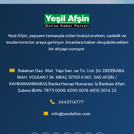
Yeşil Afşin, yepyeni temasıyla sizleri buluştururken, sadelik ve
modernizmi bir araya getiriyor. İnsanlara haber okuyabilecekleri
bir altyapı sunuyor.
Balaban Gaz. Mat. Yapı San. ve Tic. Ltd. Şti. DEDEBABA
MAH. VOLKAN 1 SK. KIRAÇ SİTESİ A NO: 3AD AFŞİN /
KAHRAMANMARAŞ Banka Hesap Numarası: İş Bankası Afşin
Şubesi IBAN: TR75 0006 4000 0016 4610 3014 23
3445114777
info@yesilafsin.com