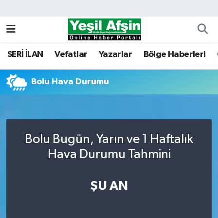
Vefatlar
Kahramanmaraş Nöbetçi Eczaneler
SERİ İLAN
Vefatlar
Yazarlar
Bölge Haberleri
Kahramanmaraş Hava Durumu
Bolu Hava Durumu
Kahramanmaraş Namaz Vakitleri
Kahramanmaraş Trafik Yoğunluk Haritası
Süper Lig Puan Durumu ve Fikstür
Bolu Bugün, Yarın ve 1 Haftalık
Hava Durumu Tahmini
Tüm Manşetler
ŞU AN
Son Dakika Haberleri
Haber Arşivi