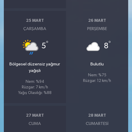
25 MART
26 MART
ÇARŞAMBA
PERŞEMBE
°
°
5
8
Bölgesel düzensiz yağmur
Bulutlu
yağışlı
Nem: %75
Rüzgar: 12 km/h
Nem: %94
Rüzgar: 7 km/h
Yağış Olasılığı: %88
27 MART
28 MART
CUMA
CUMARTESI