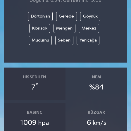
Doğumu: 6:54, Gün Batımı: 19:08
Dörtdivan
Gerede
Göynük
Kıbrıscık
Mengen
Merkez
Mudurnu
Seben
Yeniçağa
HISSEDILEN
NEM
°
7
%84
BASINÇ
RÜZGAR
1009
6
hpa
km/s