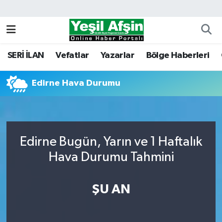
Vefatlar
Kahramanmaraş Nöbetçi Eczaneler
SERİ İLAN
Vefatlar
Yazarlar
Bölge Haberleri
Kahramanmaraş Hava Durumu
Edirne Hava Durumu
Kahramanmaraş Namaz Vakitleri
Kahramanmaraş Trafik Yoğunluk Haritası
Süper Lig Puan Durumu ve Fikstür
Edirne Bugün, Yarın ve 1 Haftalık
Hava Durumu Tahmini
Tüm Manşetler
ŞU AN
Son Dakika Haberleri
Haber Arşivi