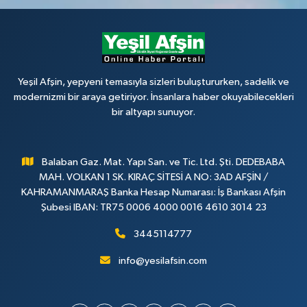
Yeşil Afşin, yepyeni temasıyla sizleri buluştururken, sadelik ve
modernizmi bir araya getiriyor. İnsanlara haber okuyabilecekleri
bir altyapı sunuyor.
Balaban Gaz. Mat. Yapı San. ve Tic. Ltd. Şti. DEDEBABA
MAH. VOLKAN 1 SK. KIRAÇ SİTESİ A NO: 3AD AFŞİN /
KAHRAMANMARAŞ Banka Hesap Numarası: İş Bankası Afşin
Şubesi IBAN: TR75 0006 4000 0016 4610 3014 23
3445114777
info@yesilafsin.com