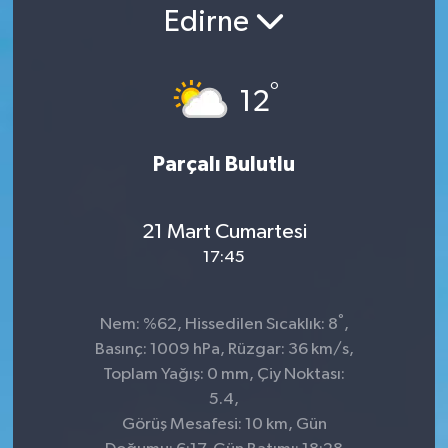
Edirne
°
12
Parçalı Bulutlu
21 Mart Cumartesi
17:45
°
Nem: %62, Hissedilen Sıcaklık: 8
,
Basınç: 1009 hPa, Rüzgar: 36 km/s,
Toplam Yağış: 0 mm, Çiy Noktası:
5.4,
Görüş Mesafesi: 10 km, Gün