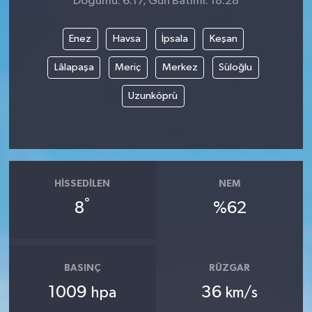
Doğumu: 6:17, Gün Batımı: 18:28
Enez
Havsa
İpsala
Keşan
Lâlapaşa
Meriç
Merkez
Süloğlu
Uzunköprü
HISSEDILEN
NEM
°
8
%62
BASINÇ
RÜZGAR
1009
36
hpa
km/s