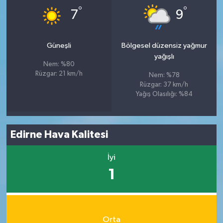
°
°
7
9
Güneşli
Bölgesel düzensiz yağmur
yağışlı
Nem: %80
Rüzgar: 21 km/h
Nem: %78
Rüzgar: 37 km/h
Yağış Olasılığı: %84
Edirne Hava Kalitesi
İyi
1
Orta