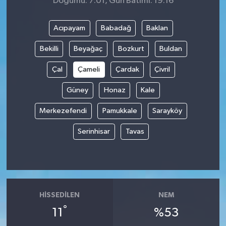
Doğumu: 7:01, Gün Batımı: 19:16
Acıpayam
Babadağ
Baklan
Bekilli
Beyağaç
Bozkurt
Buldan
Çal
Çameli
Çardak
Çivril
Güney
Honaz
Kale
Merkezefendi
Pamukkale
Sarayköy
Serinhisar
Tavas
HISSEDILEN
NEM
°
11
%53