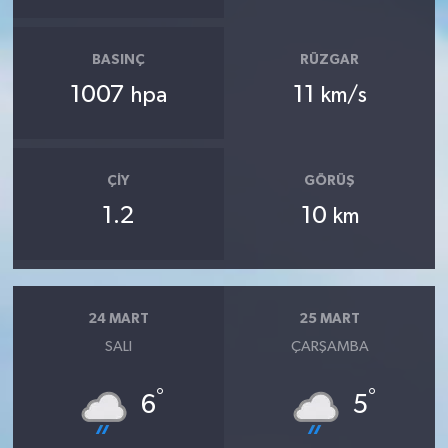
BASINÇ
RÜZGAR
1007
11
hpa
km/s
ÇIY
GÖRÜŞ
1.2
10
km
24 MART
25 MART
SALI
ÇARŞAMBA
°
°
6
5