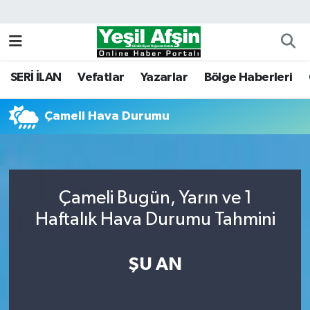
Vefatlar
Kahramanmaraş Nöbetçi Eczaneler
SERİ İLAN
Vefatlar
Yazarlar
Bölge Haberleri
Kahramanmaraş Hava Durumu
Çameli Hava Durumu
Kahramanmaraş Namaz Vakitleri
Kahramanmaraş Trafik Yoğunluk Haritası
Süper Lig Puan Durumu ve Fikstür
Çameli Bugün, Yarın ve 1
Haftalık Hava Durumu Tahmini
Tüm Manşetler
ŞU AN
Son Dakika Haberleri
Haber Arşivi