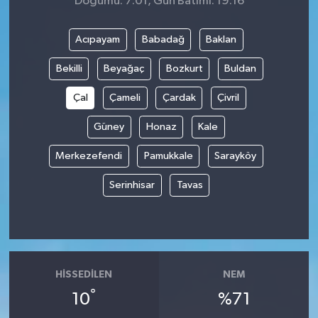
Doğumu: 7:01, Gün Batımı: 19:16
Acıpayam
Babadağ
Baklan
Bekilli
Beyağaç
Bozkurt
Buldan
Çal
Çameli
Çardak
Çivril
Güney
Honaz
Kale
Merkezefendi
Pamukkale
Sarayköy
Serinhisar
Tavas
HISSEDILEN
NEM
°
10
%71