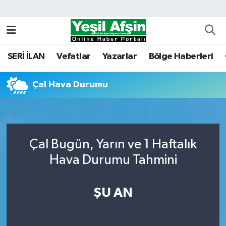
Vefatlar
Kahramanmaraş Nöbetçi Eczaneler
SERİ İLAN
Vefatlar
Yazarlar
Bölge Haberleri
Kahramanmaraş Hava Durumu
Çal Hava Durumu
Kahramanmaraş Namaz Vakitleri
Kahramanmaraş Trafik Yoğunluk Haritası
Süper Lig Puan Durumu ve Fikstür
Çal Bugün, Yarın ve 1 Haftalık
Hava Durumu Tahmini
Tüm Manşetler
ŞU AN
Son Dakika Haberleri
Haber Arşivi