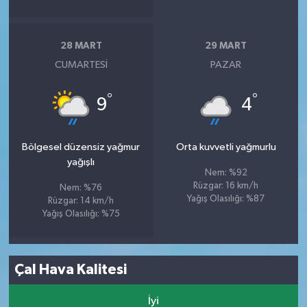
28 MART
29 MART
CUMARTESI
PAZAR
°
°
9
4
Bölgesel düzensiz yağmur
Orta kuvvetli yağmurlu
yağışlı
Nem: %92
Rüzgar: 16 km/h
Nem: %76
Yağış Olasılığı: %87
Rüzgar: 14 km/h
Yağış Olasılığı: %75
Çal Hava Kalitesi
İyi