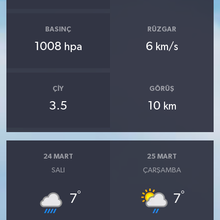
BASINÇ
RÜZGAR
1008
6
hpa
km/s
ÇIY
GÖRÜŞ
3.5
10
km
24 MART
25 MART
SALI
ÇARŞAMBA
°
°
7
7