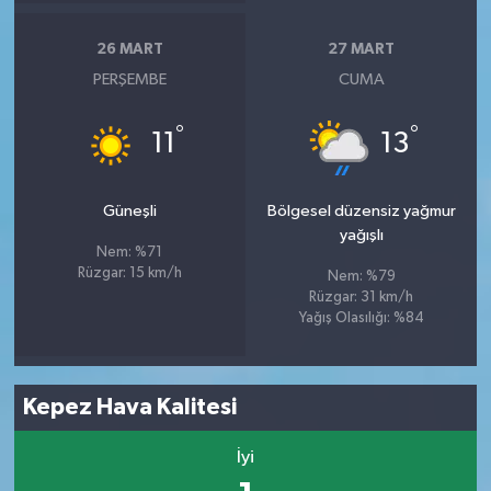
26 MART
27 MART
PERŞEMBE
CUMA
°
°
11
13
Güneşli
Bölgesel düzensiz yağmur
yağışlı
Nem: %71
Rüzgar: 15 km/h
Nem: %79
Rüzgar: 31 km/h
Yağış Olasılığı: %84
Kepez Hava Kalitesi
İyi