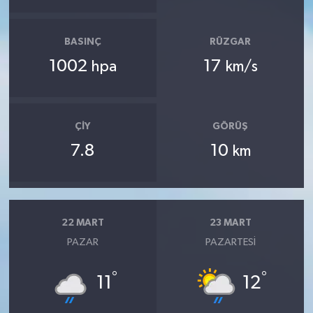
BASINÇ
RÜZGAR
1002
17
hpa
km/s
ÇIY
GÖRÜŞ
7.8
10
km
22 MART
23 MART
PAZAR
PAZARTESI
°
°
11
12