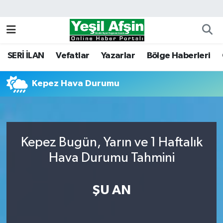
Vefatlar
Kahramanmaraş Nöbetçi Eczaneler
SERİ İLAN
Vefatlar
Yazarlar
Bölge Haberleri
Kahramanmaraş Hava Durumu
Kepez Hava Durumu
Kahramanmaraş Namaz Vakitleri
Kahramanmaraş Trafik Yoğunluk Haritası
Süper Lig Puan Durumu ve Fikstür
Kepez Bugün, Yarın ve 1 Haftalık
Hava Durumu Tahmini
Tüm Manşetler
ŞU AN
Son Dakika Haberleri
Haber Arşivi