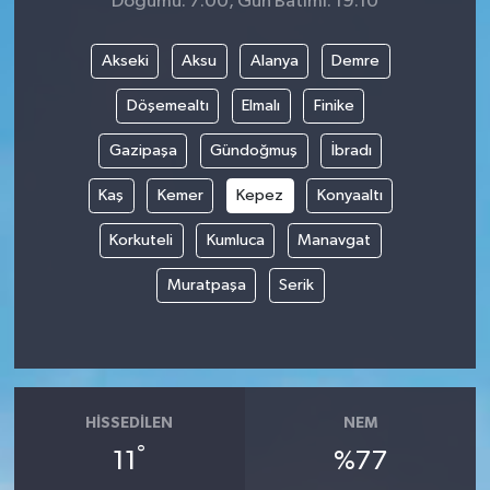
Doğumu: 7:00, Gün Batımı: 19:10
Akseki
Aksu
Alanya
Demre
Döşemealtı
Elmalı
Finike
Gazipaşa
Gündoğmuş
İbradı
Kaş
Kemer
Kepez
Konyaaltı
Korkuteli
Kumluca
Manavgat
Muratpaşa
Serik
HISSEDILEN
NEM
°
11
%77