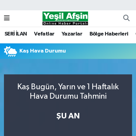
Vefatlar
Kahramanmaraş Nöbetçi Eczaneler
SERİ İLAN
Vefatlar
Yazarlar
Bölge Haberleri
Kahramanmaraş Hava Durumu
Kaş Hava Durumu
Kahramanmaraş Namaz Vakitleri
Kahramanmaraş Trafik Yoğunluk Haritası
Süper Lig Puan Durumu ve Fikstür
Kaş Bugün, Yarın ve 1 Haftalık
Hava Durumu Tahmini
Tüm Manşetler
ŞU AN
Son Dakika Haberleri
Haber Arşivi