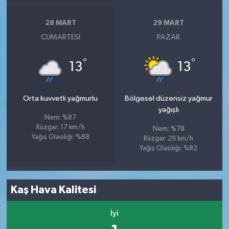
28 MART
29 MART
CUMARTESI
PAZAR
°
°
13
13
Orta kuvvetli yağmurlu
Bölgesel düzensiz yağmur
yağışlı
Nem: %87
Rüzgar: 17 km/h
Nem: %78
Yağış Olasılığı: %88
Rüzgar: 29 km/h
Yağış Olasılığı: %82
Kaş Hava Kalitesi
İyi