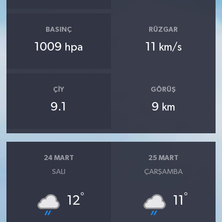
BASINÇ
RÜZGAR
1009
11
hpa
km/s
ÇIY
GÖRÜŞ
9.1
9
km
24 MART
25 MART
SALI
ÇARŞAMBA
°
°
12
11