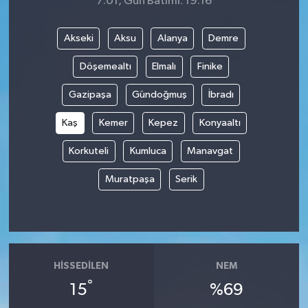
7:01, Gün Batımı: 19:16
Akseki
Aksu
Alanya
Demre
Döşemealtı
Elmalı
Finike
Gazipaşa
Gündoğmuş
İbradı
Kaş
Kemer
Kepez
Konyaaltı
Korkuteli
Kumluca
Manavgat
Muratpaşa
Serik
HISSEDILEN
NEM
°
15
%69