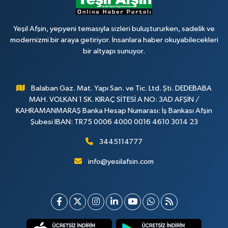
Yeşil Afşin, yepyeni temasıyla sizleri buluştururken, sadelik ve
modernizmi bir araya getiriyor. İnsanlara haber okuyabilecekleri
bir altyapı sunuyor.
Balaban Gaz. Mat. Yapı San. ve Tic. Ltd. Şti. DEDEBABA
MAH. VOLKAN 1 SK. KIRAÇ SİTESİ A NO: 3AD AFŞİN /
KAHRAMANMARAŞ Banka Hesap Numarası: İş Bankası Afşin
Şubesi IBAN: TR75 0006 4000 0016 4610 3014 23
3445114777
info@yesilafsin.com