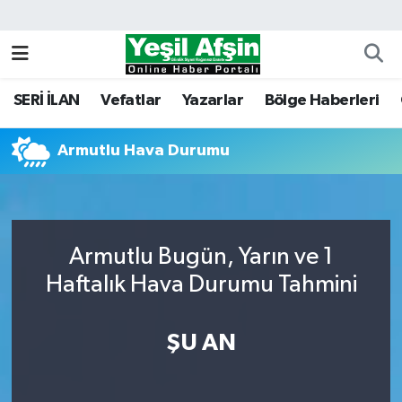
Vefatlar
Kahramanmaraş Nöbetçi Eczaneler
SERİ İLAN
Vefatlar
Yazarlar
Bölge Haberleri
Kahramanmaraş Hava Durumu
Armutlu Hava Durumu
Kahramanmaraş Namaz Vakitleri
Kahramanmaraş Trafik Yoğunluk Haritası
Süper Lig Puan Durumu ve Fikstür
Armutlu Bugün, Yarın ve 1
Haftalık Hava Durumu Tahmini
Tüm Manşetler
ŞU AN
Son Dakika Haberleri
Haber Arşivi