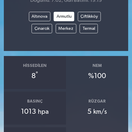
Doğumu: 7:02, Gün Batımı: 19:19
Altınova
Armutlu
Çiftlikköy
Çınarcık
Merkez
Termal
HISSEDILEN
NEM
°
8
%100
BASINÇ
RÜZGAR
1013
5
hpa
km/s