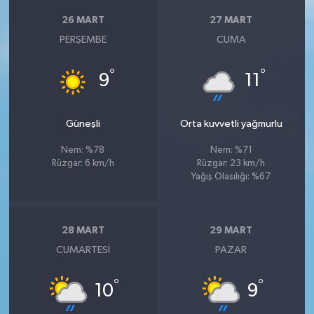
26 MART
27 MART
PERŞEMBE
CUMA
°
°
9
11
Güneşli
Orta kuvvetli yağmurlu
Nem: %78
Nem: %71
Rüzgar: 6 km/h
Rüzgar: 23 km/h
Yağış Olasılığı: %67
28 MART
29 MART
CUMARTESI
PAZAR
°
°
10
9