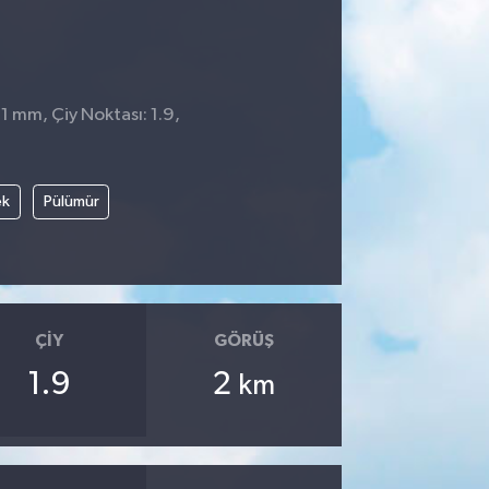
 1 mm, Çiy Noktası: 1.9,
ek
Pülümür
ÇIY
GÖRÜŞ
1.9
2
km