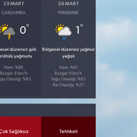
25 MART
26 MART
ÇARŞAMBA
PERŞEMBE
°
°
0
1
esel düzensiz gök
Bölgesel düzensiz yağmur
rültülü yağmurlu
yağışlı
Nem: %86
Nem: %91
Rüzgar: 8 km/h
Rüzgar: 8 km/h
ğış Olasılığı: %83
Yağış Olasılığı: %83
Kar Olasılığı: %27
Çok Sağlıksız
Tehlikeli