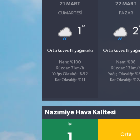
21 MART
22 MART
CUMARTESI
PAZAR
°
1
2
Orta kuvvetli yağmurlu
Orta kuvvetli yağ
Nem: %100
Nem: %98
Rüzgar: 7 km/h
Rüzgar: 13 km/
Yağış Olasılığı: %92
Yağış Olasılığı: 
Kar Olasılığı: %11
Kar Olasılığı: %
Nazımiye Hava Kalitesi
İyi
1
Orta