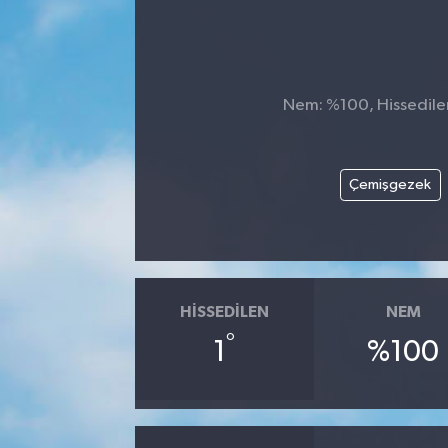
Nem: %100, Hissedilen 
Çemişgezek
HISSEDILEN
NEM
°
1
%100