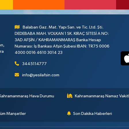
Balaban Gaz. Mat. Yapı San. ve Tic. Ltd. Şti.
DEDEBABA MAH. VOLKAN 1 SK. KIRAÇ SİTESİ A NO:
3AD AFŞİN / KAHRAMANMARAŞ Banka Hesap
en,
Numarası: İş Bankası Afşin Şubesi IBAN: TR75 0006
ara
4000 0016 4610 3014 23
3445114777
info@yesilafsin.com
Kahramanmaraş Hava Durumu
Kahramanmaraş Namaz Vakitl
üm Manşetler
Son Dakika Haberleri