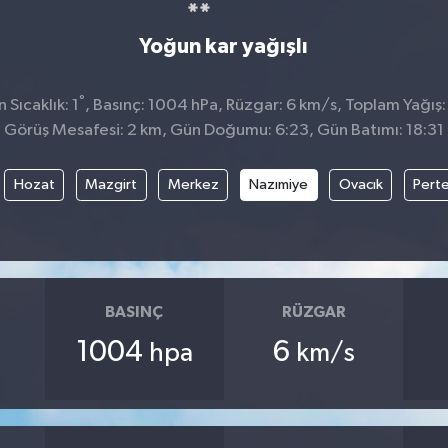
Yoğun kar yağışlı
°
Sıcaklık: 1
, Basınç: 1004 hPa, Rüzgar: 6 km/s, Toplam Yağış:
Görüş Mesafesi: 2 km, Gün Doğumu: 6:23, Gün Batımı: 18:31
Hozat
Mazgirt
Merkez
Nazımiye
Ovacık
Pert
BASINÇ
RÜZGAR
1004
6
hpa
km/s