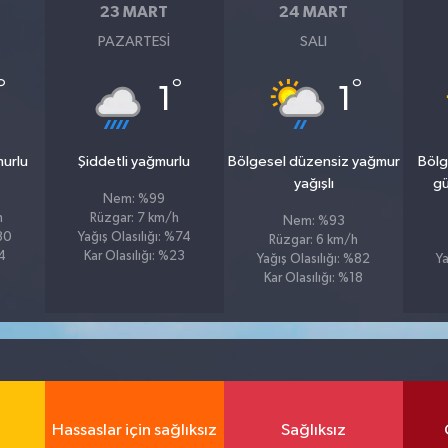
23 MART
24 MART
PAZARTESI
SALI
°
°
°
1
1
murlu
Şiddetli yağmurlu
Bölgesel düzensiz yağmur
Bölg
yağışlı
gü
Nem: %99
h
Rüzgar: 7 km/h
Nem: %93
%80
Yağış Olasılığı: %74
Rüzgar: 6 km/h
24
Kar Olasılığı: %23
Yağış Olasılığı: %82
Ya
Kar Olasılığı: %18
Hassaslar için sağlıksız
Sağlıksız