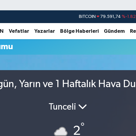
BITCOIN
79.591,74
%-1.82
DOLAR
45,43620
%0.02
AN
Vefatlar
Yazarlar
Bölge Haberleri
Gündem
Re
EURO
53,38690
%0.19
umu
STERLİN
61,60380
%0.18
G.ALTIN
6862,09000
%0.19
BİST100
14.598,00
%0
ün, Yarın ve 1 Haftalık Hava D
Tunceli
°
2