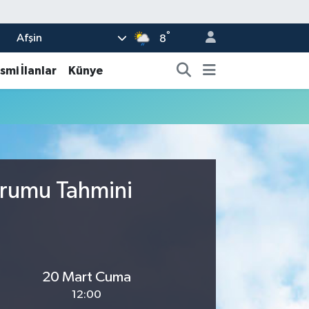
°
Afşin
8
smi İlanlar
Künye
urumu Tahmini
20 Mart Cuma
12:00