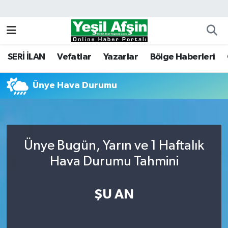
Vefatlar
Kahramanmaraş Nöbetçi Eczaneler
SERİ İLAN
Vefatlar
Yazarlar
Bölge Haberleri
Kahramanmaraş Hava Durumu
Ünye Hava Durumu
Kahramanmaraş Namaz Vakitleri
Kahramanmaraş Trafik Yoğunluk Haritası
Süper Lig Puan Durumu ve Fikstür
Ünye Bugün, Yarın ve 1 Haftalık
Hava Durumu Tahmini
Tüm Manşetler
ŞU AN
Son Dakika Haberleri
Haber Arşivi