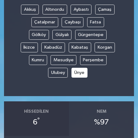
Akkuş
Altınordu
Aybastı
Çamaş
Çatalpınar
Çaybaşı
Fatsa
Gölköy
Gülyalı
Gürgentepe
İkizce
Kabadüz
Kabataş
Korgan
Kumru
Mesudiye
Perşembe
Ulubey
Ünye
HISSEDILEN
NEM
°
6
%97