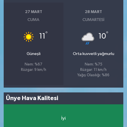
27 MART
28 MART
CUMA
CUMARTESI
°
°
11
10
Güneşli
Orta kuvvetli yağmurlu
Nem: %67
Nem: %75
Rüzgar: 9 km/h
Rüzgar: 11 km/h
Yağış Olasılığı: %86
Ünye Hava Kalitesi
İyi