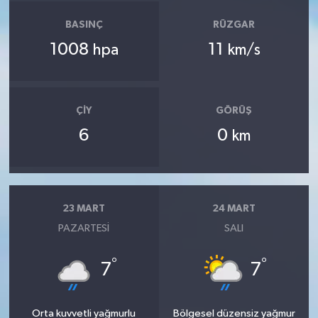
BASINÇ
RÜZGAR
1008
11
hpa
km/s
ÇIY
GÖRÜŞ
6
0
km
23 MART
24 MART
PAZARTESI
SALI
°
°
7
7
Orta kuvvetli yağmurlu
Bölgesel düzensiz yağmur