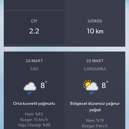
ÇIY
GÖRÜŞ
2.2
10
km
24 MART
25 MART
SALI
ÇARŞAMBA
°
°
8
8
Orta kuvvetli yağmurlu
Bölgesel düzensiz yağmur
yağışlı
Nem: %83
Rüzgar: 10 km/h
Nem: %79
Yağış Olasılığı: %88
Rüzgar: 9 km/h