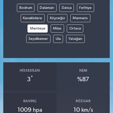
Bodrum
Dalaman
Datça
Fethiye
Kavaklıdere
Köyceğiz
Marmaris
Menteşe
Milas
Ortaca
Seydikemer
Ula
Yatağan
HISSEDILEN
NEM
°
3
%87
BASINÇ
RÜZGAR
1009
10
hpa
km/s