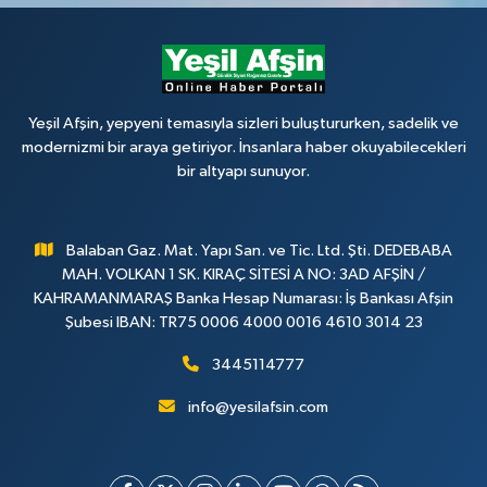
Yeşil Afşin, yepyeni temasıyla sizleri buluştururken, sadelik ve
modernizmi bir araya getiriyor. İnsanlara haber okuyabilecekleri
bir altyapı sunuyor.
Balaban Gaz. Mat. Yapı San. ve Tic. Ltd. Şti. DEDEBABA
MAH. VOLKAN 1 SK. KIRAÇ SİTESİ A NO: 3AD AFŞİN /
KAHRAMANMARAŞ Banka Hesap Numarası: İş Bankası Afşin
Şubesi IBAN: TR75 0006 4000 0016 4610 3014 23
3445114777
info@yesilafsin.com