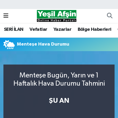
Vefatlar
Kahramanmaraş Nöbetçi Eczaneler
SERİ İLAN
Vefatlar
Yazarlar
Bölge Haberleri
Kahramanmaraş Hava Durumu
Menteşe Hava Durumu
Kahramanmaraş Namaz Vakitleri
Kahramanmaraş Trafik Yoğunluk Haritası
Süper Lig Puan Durumu ve Fikstür
Menteşe Bugün, Yarın ve 1
Haftalık Hava Durumu Tahmini
Tüm Manşetler
ŞU AN
Son Dakika Haberleri
Haber Arşivi