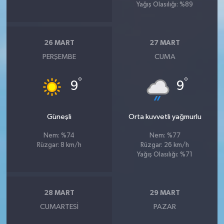
Yağış Olasılığı: %89
26 MART
27 MART
PERŞEMBE
CUMA
°
°
9
9
Güneşli
Orta kuvvetli yağmurlu
Nem: %74
Nem: %77
Rüzgar: 8 km/h
Rüzgar: 26 km/h
Yağış Olasılığı: %71
28 MART
29 MART
CUMARTESI
PAZAR