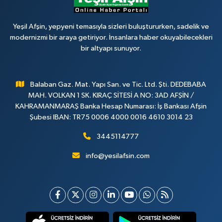
Yeşil Afşin, yepyeni temasıyla sizleri buluştururken, sadelik ve
modernizmi bir araya getiriyor. İnsanlara haber okuyabilecekleri
bir altyapı sunuyor.
Balaban Gaz. Mat. Yapı San. ve Tic. Ltd. Şti. DEDEBABA
MAH. VOLKAN 1 SK. KIRAÇ SİTESİ A NO: 3AD AFŞİN /
KAHRAMANMARAŞ Banka Hesap Numarası: İş Bankası Afşin
Şubesi IBAN: TR75 0006 4000 0016 4610 3014 23
3445114777
info@yesilafsin.com