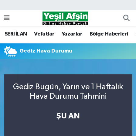
Vefatlar
Kahramanmaraş Nöbetçi Eczaneler
SERİ İLAN
Vefatlar
Yazarlar
Bölge Haberleri
Kahramanmaraş Hava Durumu
Gediz Hava Durumu
Kahramanmaraş Namaz Vakitleri
Kahramanmaraş Trafik Yoğunluk Haritası
Süper Lig Puan Durumu ve Fikstür
Gediz Bugün, Yarın ve 1 Haftalık
Hava Durumu Tahmini
Tüm Manşetler
ŞU AN
Son Dakika Haberleri
Haber Arşivi