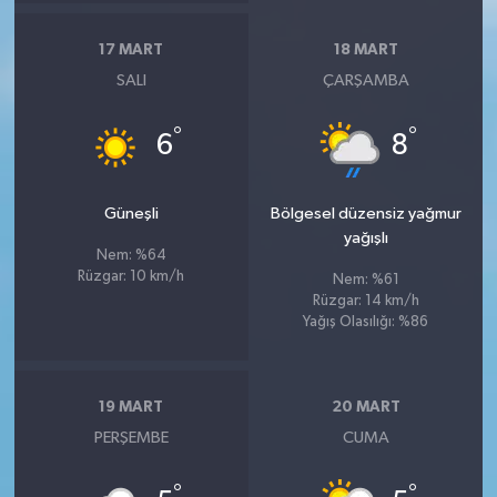
17 MART
18 MART
SALI
ÇARŞAMBA
°
°
6
8
Güneşli
Bölgesel düzensiz yağmur
yağışlı
Nem: %64
Rüzgar: 10 km/h
Nem: %61
Rüzgar: 14 km/h
Yağış Olasılığı: %86
19 MART
20 MART
PERŞEMBE
CUMA
°
°