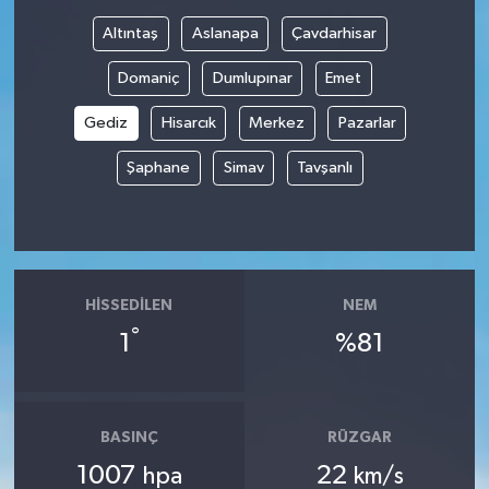
Altıntaş
Aslanapa
Çavdarhisar
Domaniç
Dumlupınar
Emet
Gediz
Hisarcık
Merkez
Pazarlar
Şaphane
Simav
Tavşanlı
HISSEDILEN
NEM
°
1
%81
BASINÇ
RÜZGAR
1007
22
hpa
km/s