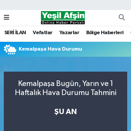
Vefatlar
Kahramanmaraş Nöbetçi Eczaneler
SERİ İLAN
Vefatlar
Yazarlar
Bölge Haberleri
Kahramanmaraş Hava Durumu
Kemalpaşa Hava Durumu
Kahramanmaraş Namaz Vakitleri
Kahramanmaraş Trafik Yoğunluk Haritası
Süper Lig Puan Durumu ve Fikstür
Kemalpaşa Bugün, Yarın ve 1
Haftalık Hava Durumu Tahmini
Tüm Manşetler
ŞU AN
Son Dakika Haberleri
Haber Arşivi