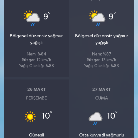
°
°
9
9
Bölgesel düzensiz yağmur
Bölgesel düzensiz yağmur
yağışlı
yağışlı
Nem: %84
Nem: %87
Rüzgar: 12 km/h
Rüzgar: 13 km/h
Yağış Olasılığı: %88
Yağış Olasılığı: %83
26 MART
27 MART
PERŞEMBE
CUMA
°
°
10
10
Güneşli
Orta kuvvetli yağmurlu