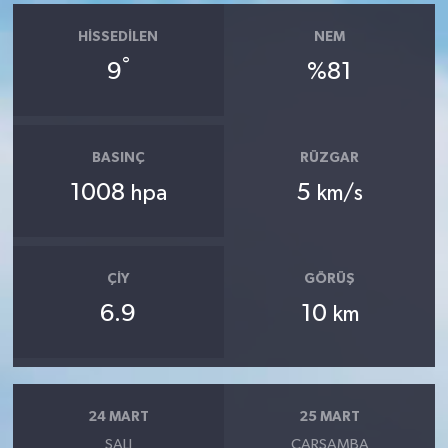
HISSEDILEN
NEM
°
9
%81
BASINÇ
RÜZGAR
1008
5
hpa
km/s
ÇIY
GÖRÜŞ
6.9
10
km
24 MART
25 MART
SALI
ÇARŞAMBA