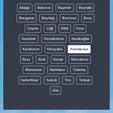
Aliağa
Balçova
Bayındır
Bayraklı
Bergama
Beydağ
Bornova
Buca
Çeşme
Çiğli
Dikili
Foça
Gaziemir
Güzelbahçe
Karabağlar
Karaburun
Karşıyaka
Kemalpaşa
Kiraz
Kınık
Konak
Menderes
Menemen
Narlıdere
Ödemiş
Seferihisar
Selçuk
Tire
Torbalı
Urla