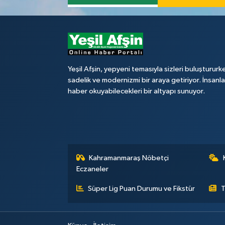
Yeşil Afşin, yepyeni temasıyla sizleri buluştururk
sadelik ve modernizmi bir araya getiriyor. İnsanl
haber okuyabilecekleri bir altyapı sunuyor.
Kahramanmaraş Nöbetçi
Eczaneler
Süper Lig Puan Durumu ve Fikstür
T