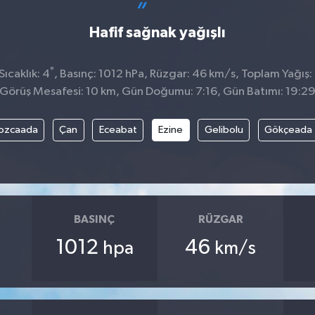
Hafif sağnak yağışlı
°
ıcaklık: 4
, Basınç: 1012 hPa, Rüzgar: 46 km/s, Toplam Yağış:
Görüş Mesafesi: 10 km, Gün Doğumu: 7:16, Gün Batımı: 19:2
ozcaada
Çan
Eceabat
Ezine
Gelibolu
Gökçeada
BASINÇ
RÜZGAR
1012
46
hpa
km/s