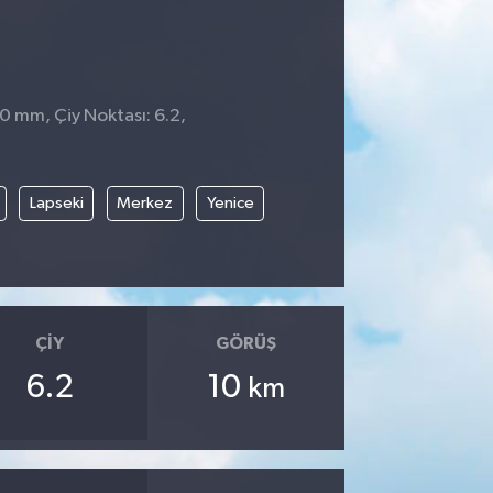
 0 mm, Çiy Noktası: 6.2,
9
Lapseki
Merkez
Yenice
ÇIY
GÖRÜŞ
6.2
10
km