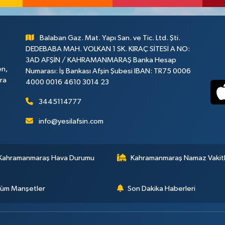
Balaban Gaz. Mat. Yapı San. ve Tic. Ltd. Şti.
DEDEBABA MAH. VOLKAN 1 SK. KIRAÇ SİTESİ A NO:
3AD AFŞİN / KAHRAMANMARAŞ Banka Hesap
en,
Numarası: İş Bankası Afşin Şubesi IBAN: TR75 0006
ara
4000 0016 4610 3014 23
3445114777
info@yesilafsin.com
Kahramanmaraş Hava Durumu
Kahramanmaraş Namaz Vakitl
üm Manşetler
Son Dakika Haberleri