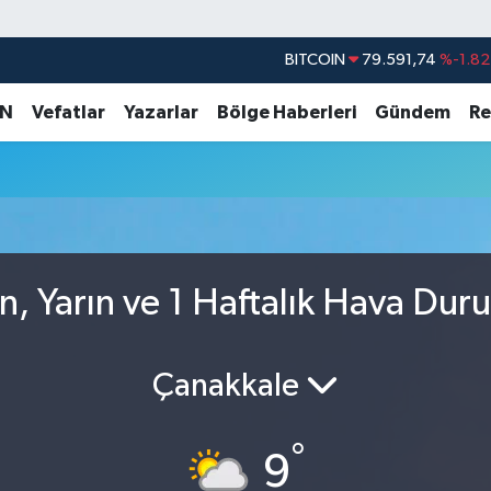
BITCOIN
79.591,74
%-1.82
DOLAR
45,43620
%0.02
AN
Vefatlar
Yazarlar
Bölge Haberleri
Gündem
Re
EURO
53,38690
%0.19
STERLİN
61,60380
%0.18
G.ALTIN
6862,09000
%0.19
BİST100
14.598,00
%0
n, Yarın ve 1 Haftalık Hava Dur
Çanakkale
°
9