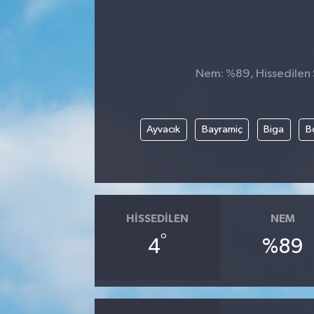
Nem: %89, Hissedilen S
Ayvacık
Bayramiç
Biga
B
HISSEDILEN
NEM
°
4
%89