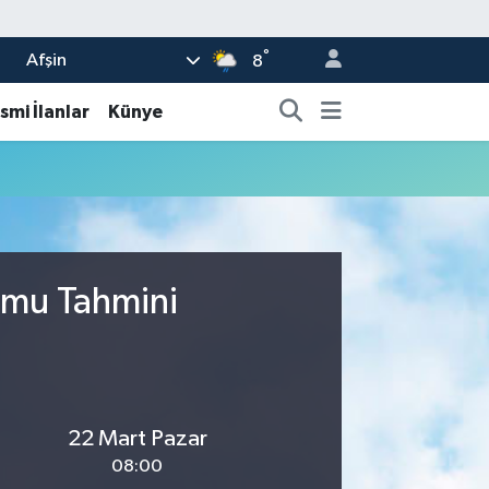
°
Afşin
8
smi İlanlar
Künye
umu Tahmini
22 Mart Pazar
08:00