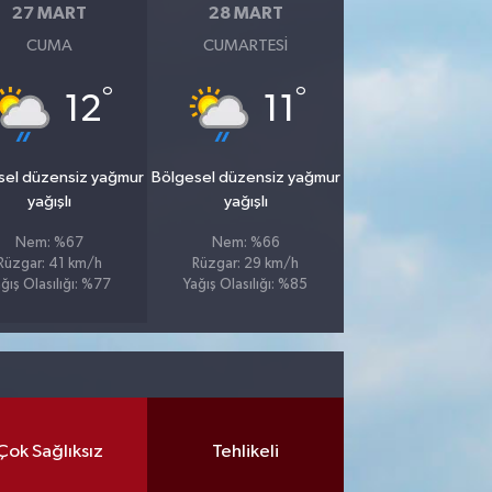
27 MART
28 MART
CUMA
CUMARTESI
°
°
12
11
sel düzensiz yağmur
Bölgesel düzensiz yağmur
yağışlı
yağışlı
Nem: %67
Nem: %66
Rüzgar: 41 km/h
Rüzgar: 29 km/h
ğış Olasılığı: %77
Yağış Olasılığı: %85
Çok Sağlıksız
Tehlikeli