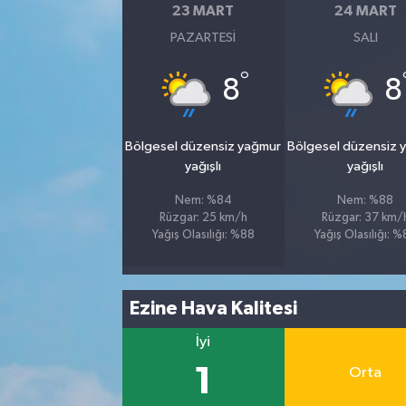
23 MART
24 MART
PAZARTESI
SALI
°
8
8
Bölgesel düzensiz yağmur
Bölgesel düzensiz 
yağışlı
yağışlı
Nem: %84
Nem: %88
Rüzgar: 25 km/h
Rüzgar: 37 km/
Yağış Olasılığı: %88
Yağış Olasılığı: 
Ezine Hava Kalitesi
İyi
1
Orta