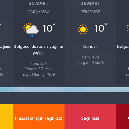
25 MART
26 MART
ÇARŞAMBA
PERŞEMBE
°
°
°
10
10
yağmur
Bölgesel düzensiz yağmur
Güneşli
Bölge
yağışlı
Nem: %74
Rüzgar: 14 km/h
Nem: %74
h
Rüzgar: 37 km/h
%89
Yağış Olasılığı: %89
Ya
Hassaslar için sağlıksız
Sağlıksız