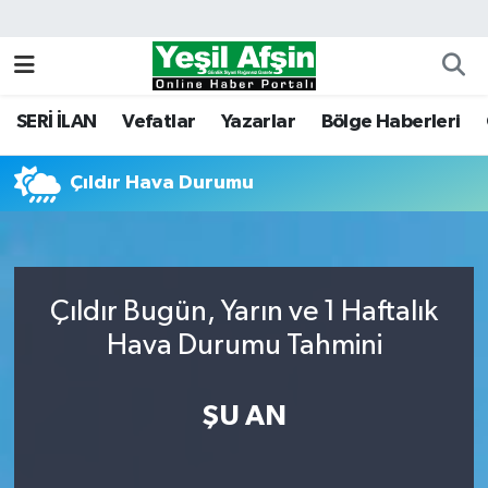
Vefatlar
Kahramanmaraş Nöbetçi Eczaneler
SERİ İLAN
Vefatlar
Yazarlar
Bölge Haberleri
Kahramanmaraş Hava Durumu
Çıldır Hava Durumu
Kahramanmaraş Namaz Vakitleri
Kahramanmaraş Trafik Yoğunluk Haritası
Süper Lig Puan Durumu ve Fikstür
Çıldır Bugün, Yarın ve 1 Haftalık
Hava Durumu Tahmini
Tüm Manşetler
ŞU AN
Son Dakika Haberleri
Haber Arşivi