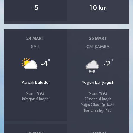
-5
10
km
24 MART
25 MART
SALI
ÇARŞAMBA
°
°
-4
-2
Parçalı Bulutlu
Yoğun kar yağışlı
Nem: %92
Nem: %92
Rüzgar: 5 km/h
Rüzgar: 4 km/h
Yağış Olasılığı: %76
Kar Olasılığı: %9