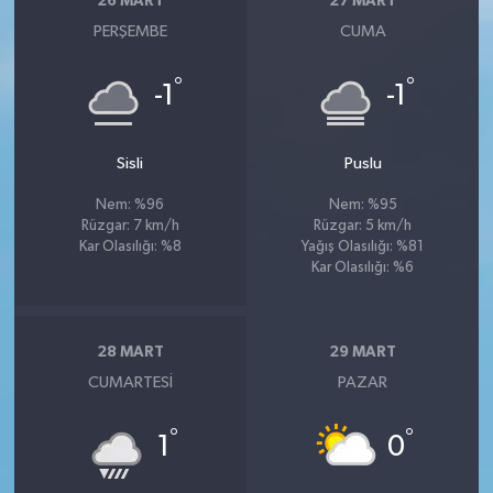
26 MART
27 MART
PERŞEMBE
CUMA
°
°
-1
-1
Sisli
Puslu
Nem: %96
Nem: %95
Rüzgar: 7 km/h
Rüzgar: 5 km/h
Kar Olasılığı: %8
Yağış Olasılığı: %81
Kar Olasılığı: %6
28 MART
29 MART
CUMARTESI
PAZAR
°
°
1
0