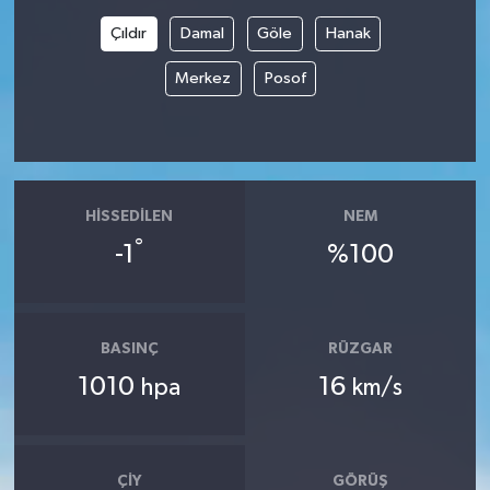
Çıldır
Damal
Göle
Hanak
Merkez
Posof
HISSEDILEN
NEM
°
-1
%100
BASINÇ
RÜZGAR
1010
16
hpa
km/s
ÇIY
GÖRÜŞ