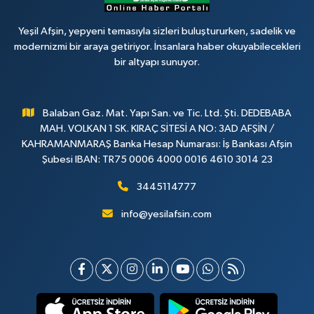
Yeşil Afşin, yepyeni temasıyla sizleri buluştururken, sadelik ve
modernizmi bir araya getiriyor. İnsanlara haber okuyabilecekleri
bir altyapı sunuyor.
Balaban Gaz. Mat. Yapı San. ve Tic. Ltd. Şti. DEDEBABA
MAH. VOLKAN 1 SK. KIRAÇ SİTESİ A NO: 3AD AFŞİN /
KAHRAMANMARAŞ Banka Hesap Numarası: İş Bankası Afşin
Şubesi IBAN: TR75 0006 4000 0016 4610 3014 23
3445114777
info@yesilafsin.com