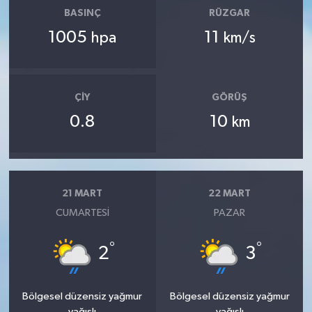
BASINÇ
RÜZGAR
1005
11
hpa
km/s
ÇIY
GÖRÜŞ
0.8
10
km
21 MART
22 MART
CUMARTESI
PAZAR
°
°
2
3
Bölgesel düzensiz yağmur
Bölgesel düzensiz yağmur
yağışlı
yağışlı