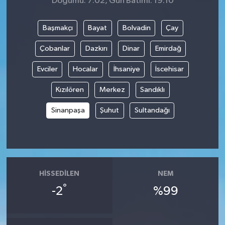
Doğumu: 7:02, Gün Batımı: 19:10
Başmakçı
Bayat
Bolvadin
Çay
Çobanlar
Dazkırı
Dinar
Emirdağ
Evciler
Hocalar
İhsaniye
İscehisar
Kızılören
Merkez
Sandıklı
Sinanpaşa
Şuhut
Sultandağı
HISSEDILEN
NEM
°
-2
%99