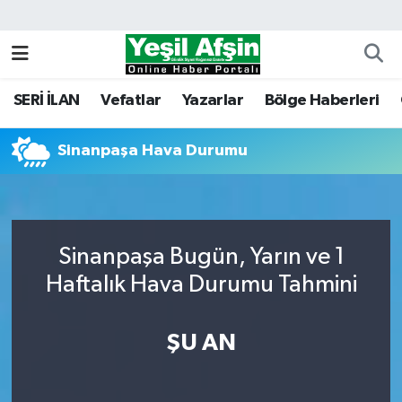
Vefatlar
Kahramanmaraş Nöbetçi Eczaneler
SERİ İLAN
Vefatlar
Yazarlar
Bölge Haberleri
Kahramanmaraş Hava Durumu
Sinanpaşa Hava Durumu
Kahramanmaraş Namaz Vakitleri
Kahramanmaraş Trafik Yoğunluk Haritası
Süper Lig Puan Durumu ve Fikstür
Sinanpaşa Bugün, Yarın ve 1
Haftalık Hava Durumu Tahmini
Tüm Manşetler
ŞU AN
Son Dakika Haberleri
Haber Arşivi