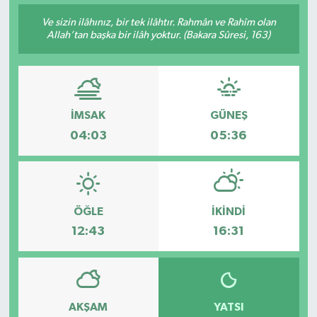
Ve sizin ilâhınız, bir tek ilâhtır. Rahmân ve Rahîm olan
Allah’tan başka bir ilâh yoktur. (Bakara Sûresi, 163)
İMSAK
GÜNEŞ
04:03
05:36
ÖĞLE
İKINDI
12:43
16:31
AKŞAM
YATSI