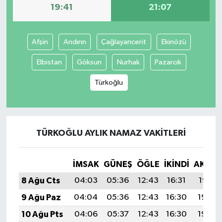
19:41
21:07
Afşin
Andırın
Çağlayancerit
Ekinözü
Elbistan
Göksun
Nurhak
Pazarcık
Türkoğlu
TÜRKOĞLU AYLIK NAMAZ VAKITLERI
İMSAK
GÜNEŞ
ÖĞLE
İKINDI
AKŞA
8 Ağu Cts
04:03
05:36
12:43
16:31
19:41
9 Ağu Paz
04:04
05:36
12:43
16:30
19:40
10 Ağu Pts
04:06
05:37
12:43
16:30
19:39