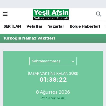
Vefatlar
Kahramanmaraş Nöbetçi Eczaneler
SERİ İLAN
Vefatlar
Yazarlar
Bölge Haberleri
Kahramanmaraş Hava Durumu
Türkoğlu Namaz Vakitleri
Kahramanmaraş Namaz Vakitleri
Kahramanmaraş Trafik Yoğunluk Haritası
Kahramanmaraş
Süper Lig Puan Durumu ve Fikstür
İMSAK VAKTİNE KALAN SÜRE
Tüm Manşetler
01:38:22
Son Dakika Haberleri
8 Ağustos 2026
25 Safer 1448
Haber Arşivi