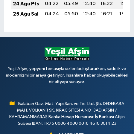
24 Ağu Pts
04:22
05:49
12:40
16:22
19:21
25 Ağu Sal
04:24
05:50
12:40
16:21
19:20
Yeşil Afşin, yepyeni temasıyla sizleri buluştururken, sadelik ve
modernizmi bir araya getiriyor. İnsanlara haber okuyabilecekleri
bir altyapı sunuyor.
Balaban Gaz. Mat. Yapı San. ve Tic. Ltd. Şti. DEDEBABA
MAH. VOLKAN 1 SK. KIRAÇ SİTESİ A NO: 3AD AFŞİN /
KAHRAMANMARAŞ Banka Hesap Numarası: İş Bankası Afşin
Şubesi IBAN: TR75 0006 4000 0016 4610 3014 23