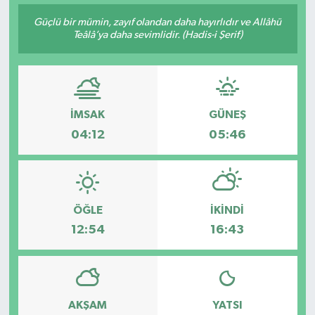
Güçlü bir mümin, zayıf olandan daha hayırlıdır ve Allâhü
Teâlâ’ya daha sevimlidir. (Hadis-i Şerif)
İMSAK
GÜNEŞ
04:12
05:46
ÖĞLE
İKINDI
12:54
16:43
AKŞAM
YATSI