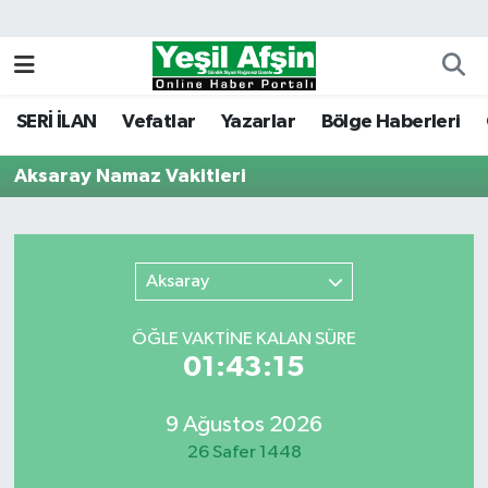
Vefatlar
Kahramanmaraş Nöbetçi Eczaneler
SERİ İLAN
Vefatlar
Yazarlar
Bölge Haberleri
Kahramanmaraş Hava Durumu
Aksaray Namaz Vakitleri
Kahramanmaraş Namaz Vakitleri
Kahramanmaraş Trafik Yoğunluk Haritası
Aksaray
Süper Lig Puan Durumu ve Fikstür
ÖĞLE VAKTİNE KALAN SÜRE
Tüm Manşetler
01:43:15
Son Dakika Haberleri
9 Ağustos 2026
26 Safer 1448
Haber Arşivi