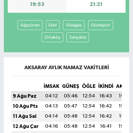
19:53
21:21
Ağaçören
Eskil
Gülağaç
Güzelyurt
Ortaköy
Sarıyahşi
AKSARAY AYLIK NAMAZ VAKITLERI
İMSAK
GÜNEŞ
ÖĞLE
İKINDI
AKŞA
9 Ağu Paz
04:12
05:46
12:54
16:43
19:53
10 Ağu Pts
04:13
05:47
12:54
16:42
19:52
11 Ağu Sal
04:14
05:48
12:54
16:42
19:51
12 Ağu Çar
04:16
05:48
12:54
16:41
19:50