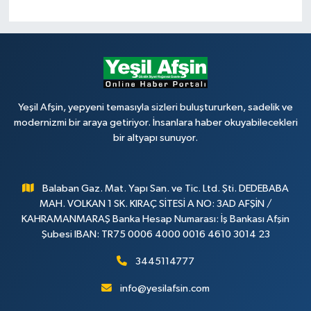
Yeşil Afşin, yepyeni temasıyla sizleri buluştururken, sadelik ve
modernizmi bir araya getiriyor. İnsanlara haber okuyabilecekleri
bir altyapı sunuyor.
Balaban Gaz. Mat. Yapı San. ve Tic. Ltd. Şti. DEDEBABA
MAH. VOLKAN 1 SK. KIRAÇ SİTESİ A NO: 3AD AFŞİN /
KAHRAMANMARAŞ Banka Hesap Numarası: İş Bankası Afşin
Şubesi IBAN: TR75 0006 4000 0016 4610 3014 23
3445114777
info@yesilafsin.com