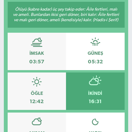
Ölüyü (kabre kadar) üç şey takip eder: Âile fertleri, malı
ve ameli. Bunlardan ikisi geri döner, biri kalır: Âile fertleri
ve malı geri döner, ameli (kendisiyle) kalır. (Hadis-i Şerif)
İMSAK
GÜNEŞ
03:57
05:32
ÖĞLE
İKINDI
12:42
16:31