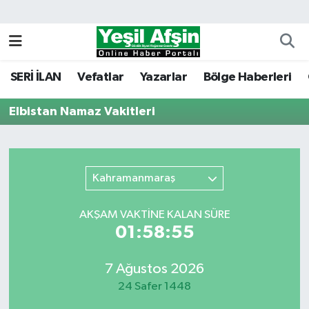
Vefatlar
Kahramanmaraş Nöbetçi Eczaneler
SERİ İLAN
Vefatlar
Yazarlar
Bölge Haberleri
Kahramanmaraş Hava Durumu
Elbistan Namaz Vakitleri
Kahramanmaraş Namaz Vakitleri
Kahramanmaraş Trafik Yoğunluk Haritası
Kahramanmaraş
Süper Lig Puan Durumu ve Fikstür
AKŞAM VAKTİNE KALAN SÜRE
Tüm Manşetler
01:58:55
Son Dakika Haberleri
7 Ağustos 2026
24 Safer 1448
Haber Arşivi