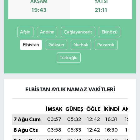
AKŞAM
YATSI
19:43
21:11
Afşin
Andırın
Çağlayancerit
Ekinözü
Elbistan
Göksun
Nurhak
Pazarcık
Türkoğlu
ELBISTAN AYLIK NAMAZ VAKITLERI
İMSAK
GÜNEŞ
ÖĞLE
İKINDI
AKŞA
7 Ağu Cum
03:57
05:32
12:42
16:31
19:43
8 Ağu Cts
03:58
05:33
12:42
16:30
19:41