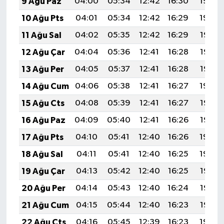
9 Ağu Paz
04:00
05:34
12:42
16:30
19:40
10 Ağu Pts
04:01
05:34
12:42
16:29
19:39
11 Ağu Sal
04:02
05:35
12:42
16:29
19:38
12 Ağu Çar
04:04
05:36
12:41
16:28
19:37
13 Ağu Per
04:05
05:37
12:41
16:28
19:35
14 Ağu Cum
04:06
05:38
12:41
16:27
19:34
15 Ağu Cts
04:08
05:39
12:41
16:27
19:33
16 Ağu Paz
04:09
05:40
12:41
16:26
19:32
17 Ağu Pts
04:10
05:41
12:40
16:26
19:30
18 Ağu Sal
04:11
05:41
12:40
16:25
19:29
19 Ağu Çar
04:13
05:42
12:40
16:25
19:28
20 Ağu Per
04:14
05:43
12:40
16:24
19:26
21 Ağu Cum
04:15
05:44
12:40
16:23
19:25
22 Ağu Cts
04:16
05:45
12:39
16:23
19:24