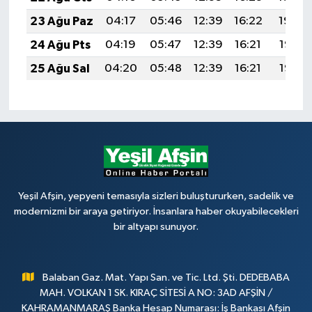
23 Ağu Paz
04:17
05:46
12:39
16:22
19:22
24 Ağu Pts
04:19
05:47
12:39
16:21
19:21
25 Ağu Sal
04:20
05:48
12:39
16:21
19:19
Yeşil Afşin, yepyeni temasıyla sizleri buluştururken, sadelik ve
modernizmi bir araya getiriyor. İnsanlara haber okuyabilecekleri
bir altyapı sunuyor.
Balaban Gaz. Mat. Yapı San. ve Tic. Ltd. Şti. DEDEBABA
MAH. VOLKAN 1 SK. KIRAÇ SİTESİ A NO: 3AD AFŞİN /
KAHRAMANMARAŞ Banka Hesap Numarası: İş Bankası Afşin