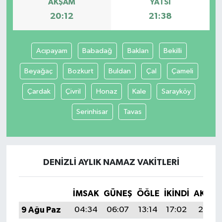
AKŞAM
YATSI
20:12
21:38
Acıpayam
Babadağ
Baklan
Bekilli
Beyağaç
Bozkurt
Buldan
Çal
Çameli
Çardak
Çivril
Honaz
Kale
Sarayköy
Serinhisar
Tavas
DENIZLI AYLIK NAMAZ VAKITLERI
İMSAK
GÜNEŞ
ÖĞLE
İKINDI
AKŞA
9 Ağu Paz
04:34
06:07
13:14
17:02
20:12