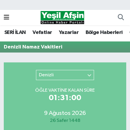
Vefatlar
Kahramanmaraş Nöbetçi Eczaneler
SERİ İLAN
Vefatlar
Yazarlar
Bölge Haberleri
Kahramanmaraş Hava Durumu
Denizli Namaz Vakitleri
Kahramanmaraş Namaz Vakitleri
Kahramanmaraş Trafik Yoğunluk Haritası
Denizli
Süper Lig Puan Durumu ve Fikstür
ÖĞLE VAKTİNE KALAN SÜRE
Tüm Manşetler
01:31:00
Son Dakika Haberleri
9 Ağustos 2026
26 Safer 1448
Haber Arşivi