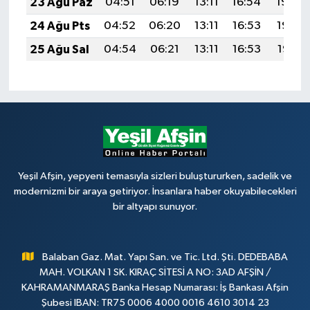
23 Ağu Paz
04:51
06:19
13:11
16:54
19:54
24 Ağu Pts
04:52
06:20
13:11
16:53
19:53
25 Ağu Sal
04:54
06:21
13:11
16:53
19:51
Yeşil Afşin, yepyeni temasıyla sizleri buluştururken, sadelik ve
modernizmi bir araya getiriyor. İnsanlara haber okuyabilecekleri
bir altyapı sunuyor.
Balaban Gaz. Mat. Yapı San. ve Tic. Ltd. Şti. DEDEBABA
MAH. VOLKAN 1 SK. KIRAÇ SİTESİ A NO: 3AD AFŞİN /
KAHRAMANMARAŞ Banka Hesap Numarası: İş Bankası Afşin
Şubesi IBAN: TR75 0006 4000 0016 4610 3014 23