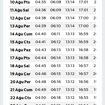
10 Ağu Pts
04:35
06:08
13:14
17:01
20:11
11 Ağu Sal
04:36
06:09
13:14
17:01
20:10
12 Ağu Çar
04:38
06:09
13:14
17:00
20:08
13 Ağu Per
04:39
06:10
13:14
17:00
20:07
14 Ağu Cum
04:40
06:11
13:13
16:59
20:06
15 Ağu Cts
04:41
06:12
13:13
16:59
20:05
16 Ağu Paz
04:43
06:13
13:13
16:58
20:03
17 Ağu Pts
04:44
06:14
13:13
16:58
20:02
18 Ağu Sal
04:45
06:15
13:13
16:57
20:01
19 Ağu Çar
04:46
06:15
13:12
16:57
20:00
20 Ağu Per
04:48
06:16
13:12
16:56
19:58
21 Ağu Cum
04:49
06:17
13:12
16:55
19:57
22 Ağu Cts
04:50
06:18
13:12
16:55
19:56