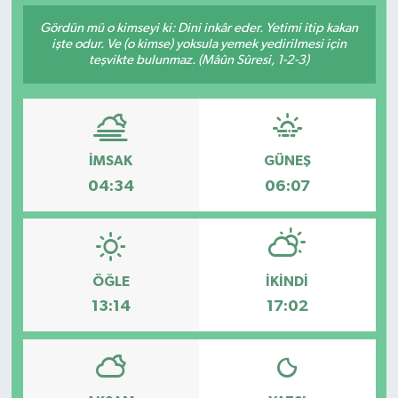
Gördün mü o kimseyi ki: Dini inkâr eder. Yetimi itip kakan
işte odur. Ve (o kimse) yoksula yemek yedirilmesi için
teşvikte bulunmaz. (Mâûn Sûresi, 1-2-3)
İMSAK
GÜNEŞ
04:34
06:07
ÖĞLE
İKINDI
13:14
17:02