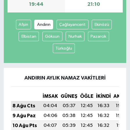
19:44
21:10
Afşin
Andırın
Çağlayancerit
Ekinözü
Elbistan
Göksun
Nurhak
Pazarcık
Türkoğlu
ANDIRIN AYLIK NAMAZ VAKITLERI
İMSAK
GÜNEŞ
ÖĞLE
İKINDI
AKŞA
8 Ağu Cts
04:04
05:37
12:45
16:33
19:44
9 Ağu Paz
04:06
05:38
12:45
16:32
19:42
10 Ağu Pts
04:07
05:39
12:45
16:32
19:41