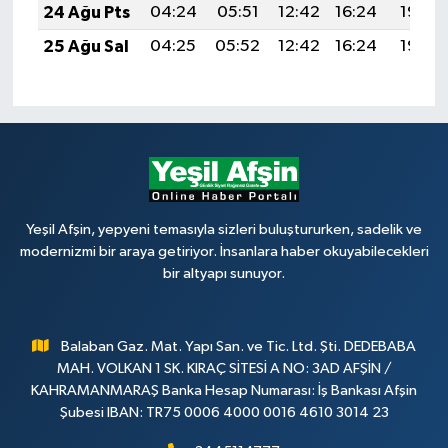
24 Ağu Pts
04:24
05:51
12:42
16:24
19:23
25 Ağu Sal
04:25
05:52
12:42
16:24
19:22
Yeşil Afşin, yepyeni temasıyla sizleri buluştururken, sadelik ve
modernizmi bir araya getiriyor. İnsanlara haber okuyabilecekleri
bir altyapı sunuyor.
Balaban Gaz. Mat. Yapı San. ve Tic. Ltd. Şti. DEDEBABA
MAH. VOLKAN 1 SK. KIRAÇ SİTESİ A NO: 3AD AFŞİN /
KAHRAMANMARAŞ Banka Hesap Numarası: İş Bankası Afşin
Şubesi IBAN: TR75 0006 4000 0016 4610 3014 23