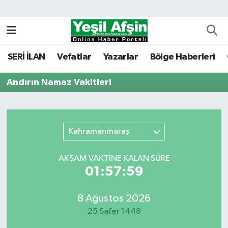
Vefatlar
Kahramanmaraş Nöbetçi Eczaneler
SERİ İLAN
Vefatlar
Yazarlar
Bölge Haberleri
Kahramanmaraş Hava Durumu
Andırın Namaz Vakitleri
Kahramanmaraş Namaz Vakitleri
Kahramanmaraş Trafik Yoğunluk Haritası
Kahramanmaraş
Süper Lig Puan Durumu ve Fikstür
AKŞAM VAKTİNE KALAN SÜRE
Tüm Manşetler
01:57:59
Son Dakika Haberleri
8 Ağustos 2026
25 Safer 1448
Haber Arşivi