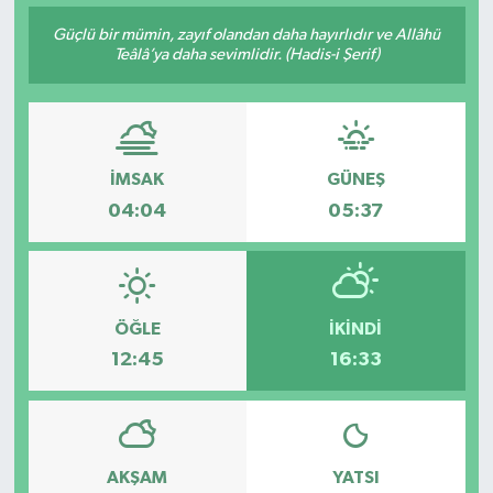
Güçlü bir mümin, zayıf olandan daha hayırlıdır ve Allâhü
Teâlâ’ya daha sevimlidir. (Hadis-i Şerif)
İMSAK
GÜNEŞ
04:04
05:37
ÖĞLE
İKINDI
12:45
16:33
AKŞAM
YATSI