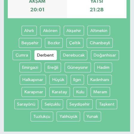
AKŞAM
YATSI
20:01
21:28
Ahırlı
Akören
Akşehir
Altınekin
Beyşehir
Bozkır
Çeltik
Cihanbeyli
Çumra
Derbent
Derebucak
Doğanhisar
Emirgazi
Ereğli
Güneysınır
Hadim
Halkapınar
Hüyük
Ilgın
Kadınhanı
Karapınar
Karatay
Kulu
Meram
Sarayönü
Selçuklu
Seydişehir
Taşkent
Tuzlukçu
Yalıhüyük
Yunak