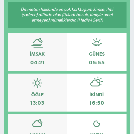
Ümmetim hakkında en çok korktuğum kimse, ilmi
(sadece) dilinde olan (itikadı bozuk, ilmiyle amel
etmeyen) münafıklardır. (Hadis-i Şerif)
İMSAK
GÜNEŞ
04:21
05:55
ÖĞLE
İKINDI
13:03
16:50