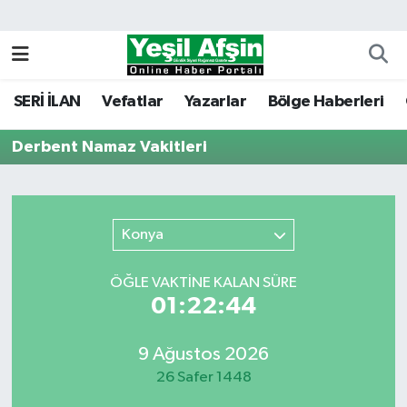
Vefatlar
Kahramanmaraş Nöbetçi Eczaneler
SERİ İLAN
Vefatlar
Yazarlar
Bölge Haberleri
Kahramanmaraş Hava Durumu
Derbent Namaz Vakitleri
Kahramanmaraş Namaz Vakitleri
Kahramanmaraş Trafik Yoğunluk Haritası
Konya
Süper Lig Puan Durumu ve Fikstür
ÖĞLE VAKTİNE KALAN SÜRE
Tüm Manşetler
01:22:44
Son Dakika Haberleri
9 Ağustos 2026
26 Safer 1448
Haber Arşivi