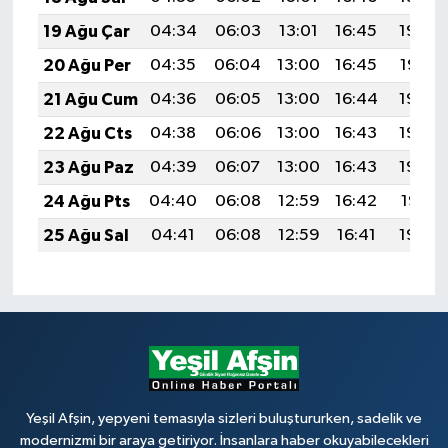
19 Ağu Çar
04:34
06:03
13:01
16:45
19:48
20 Ağu Per
04:35
06:04
13:00
16:45
19:47
21 Ağu Cum
04:36
06:05
13:00
16:44
19:45
22 Ağu Cts
04:38
06:06
13:00
16:43
19:44
23 Ağu Paz
04:39
06:07
13:00
16:43
19:43
24 Ağu Pts
04:40
06:08
12:59
16:42
19:41
25 Ağu Sal
04:41
06:08
12:59
16:41
19:40
Yeşil Afşin, yepyeni temasıyla sizleri buluştururken, sadelik ve
modernizmi bir araya getiriyor. İnsanlara haber okuyabilecekleri