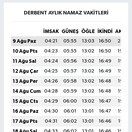
DERBENT AYLIK NAMAZ VAKITLERI
İMSAK
GÜNEŞ
ÖĞLE
İKINDI
AKŞA
9 Ağu Paz
04:21
05:55
13:03
16:50
20:01
10 Ağu Pts
04:23
05:55
13:02
16:50
19:59
11 Ağu Sal
04:24
05:56
13:02
16:49
19:58
12 Ağu Çar
04:25
05:57
13:02
16:49
19:57
13 Ağu Per
04:26
05:58
13:02
16:48
19:56
14 Ağu Cum
04:28
05:59
13:02
16:48
19:55
15 Ağu Cts
04:29
06:00
13:02
16:47
19:53
16 Ağu Paz
04:30
06:01
13:01
16:47
19:52
17 Ağu Pts
04:31
06:02
13:01
16:46
19:51
18 Ağu Sal
04:33
06:02
13:01
16:46
19:50