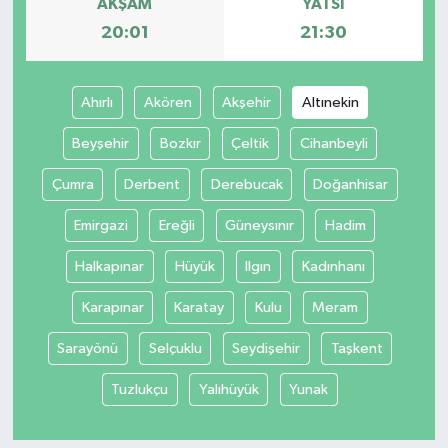
AKŞAM
YATSI
20:01
21:30
Ahırlı
Akören
Akşehir
Altınekin
Beyşehir
Bozkır
Çeltik
Cihanbeyli
Çumra
Derbent
Derebucak
Doğanhisar
Emirgazi
Ereğli
Güneysınır
Hadim
Halkapınar
Hüyük
Ilgın
Kadınhanı
Karapınar
Karatay
Kulu
Meram
Sarayönü
Selçuklu
Seydişehir
Taşkent
Tuzlukçu
Yalıhüyük
Yunak