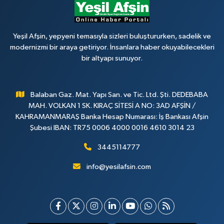
Yeşil Afşin, yepyeni temasıyla sizleri buluştururken, sadelik ve
modernizmi bir araya getiriyor. İnsanlara haber okuyabilecekleri
bir altyapı sunuyor.
Balaban Gaz. Mat. Yapı San. ve Tic. Ltd. Şti. DEDEBABA
MAH. VOLKAN 1 SK. KIRAÇ SİTESİ A NO: 3AD AFŞİN /
KAHRAMANMARAŞ Banka Hesap Numarası: İş Bankası Afşin
Şubesi IBAN: TR75 0006 4000 0016 4610 3014 23
3445114777
info@yesilafsin.com