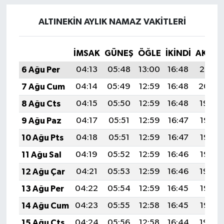
ALTINEKIN AYLIK NAMAZ VAKITLERI
İMSAK
GÜNEŞ
ÖĞLE
İKINDI
AKŞA
6 Ağu Per
04:13
05:48
13:00
16:48
20:01
7 Ağu Cum
04:14
05:49
12:59
16:48
20:00
8 Ağu Cts
04:15
05:50
12:59
16:48
19:59
9 Ağu Paz
04:17
05:51
12:59
16:47
19:58
10 Ağu Pts
04:18
05:51
12:59
16:47
19:57
11 Ağu Sal
04:19
05:52
12:59
16:46
19:55
12 Ağu Çar
04:21
05:53
12:59
16:46
19:54
13 Ağu Per
04:22
05:54
12:59
16:45
19:53
14 Ağu Cum
04:23
05:55
12:58
16:45
19:52
15 Ağu Cts
04:24
05:56
12:58
16:44
19:50