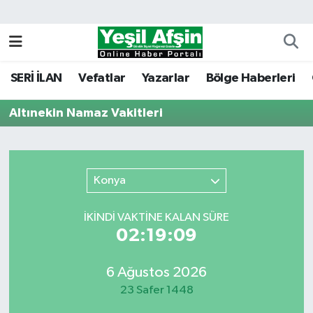
Vefatlar
Kahramanmaraş Nöbetçi Eczaneler
SERİ İLAN
Vefatlar
Yazarlar
Bölge Haberleri
Kahramanmaraş Hava Durumu
Altınekin Namaz Vakitleri
Kahramanmaraş Namaz Vakitleri
Kahramanmaraş Trafik Yoğunluk Haritası
Konya
Süper Lig Puan Durumu ve Fikstür
İKINDI VAKTİNE KALAN SÜRE
Tüm Manşetler
02:19:09
Son Dakika Haberleri
6 Ağustos 2026
23 Safer 1448
Haber Arşivi