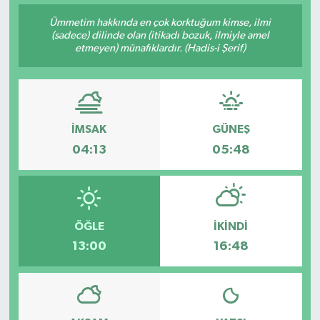
Ümmetim hakkında en çok korktuğum kimse, ilmi
(sadece) dilinde olan (itikadı bozuk, ilmiyle amel
etmeyen) münafıklardır. (Hadis-i Şerif)
İMSAK
GÜNEŞ
04:13
05:48
ÖĞLE
İKINDI
13:00
16:48