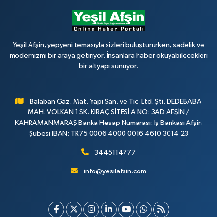
Yeşil Afşin, yepyeni temasıyla sizleri buluştururken, sadelik ve
modernizmi bir araya getiriyor. İnsanlara haber okuyabilecekleri
bir altyapı sunuyor.
Balaban Gaz. Mat. Yapı San. ve Tic. Ltd. Şti. DEDEBABA
MAH. VOLKAN 1 SK. KIRAÇ SİTESİ A NO: 3AD AFŞİN /
KAHRAMANMARAŞ Banka Hesap Numarası: İş Bankası Afşin
Şubesi IBAN: TR75 0006 4000 0016 4610 3014 23
3445114777
info@yesilafsin.com