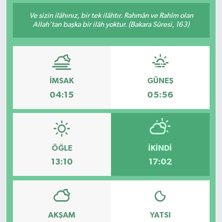
Ve sizin ilâhınız, bir tek ilâhtır. Rahmân ve Rahîm olan
Allah’tan başka bir ilâh yoktur. (Bakara Sûresi, 163)
İMSAK
GÜNEŞ
04:15
05:56
ÖĞLE
İKINDI
13:10
17:02
AKŞAM
YATSI