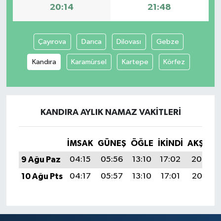
20:14
21:48
Çayırova
Darıca
Dilovası
Gebze
Kandıra
Karamürsel
Kartepe
Körfez
KANDIRA AYLIK NAMAZ VAKITLERI
İMSAK
GÜNEŞ
ÖĞLE
İKINDI
AKŞAM
9 Ağu Paz
04:15
05:56
13:10
17:02
20:14
10 Ağu Pts
04:17
05:57
13:10
17:01
20:13