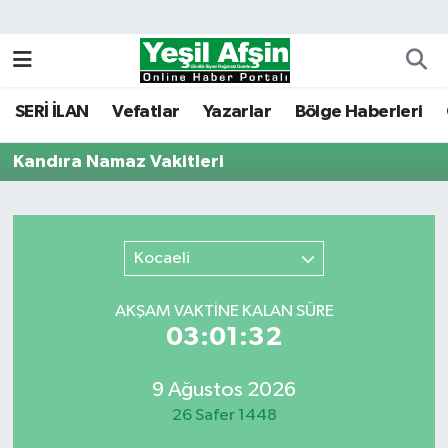
Vefatlar
Kahramanmaraş Nöbetçi Eczaneler
SERİ İLAN
Vefatlar
Yazarlar
Bölge Haberleri
Kahramanmaraş Hava Durumu
Kandıra Namaz Vakitleri
Kahramanmaraş Namaz Vakitleri
Kahramanmaraş Trafik Yoğunluk Haritası
Kocaeli
Süper Lig Puan Durumu ve Fikstür
AKŞAM VAKTİNE KALAN SÜRE
Tüm Manşetler
03:01:32
Son Dakika Haberleri
9 Ağustos 2026
26 Safer 1448
Haber Arşivi