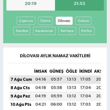
20:19
21:52
Çayırova
Darıca
Dilovası
Gebze
Kandıra
Karamürsel
Kartepe
Körfez
DILOVASI AYLIK NAMAZ VAKITLERI
İMSAK
GÜNEŞ
ÖĞLE
İKINDI
AKŞAM
7 Ağu Cum
04:16
05:57
13:13
17:05
20:19
8 Ağu Cts
04:18
05:58
13:13
17:04
20:17
9 Ağu Paz
04:19
05:59
13:12
17:04
20:16
10 Ağu Pts
04:21
06:00
13:12
17:03
20:15