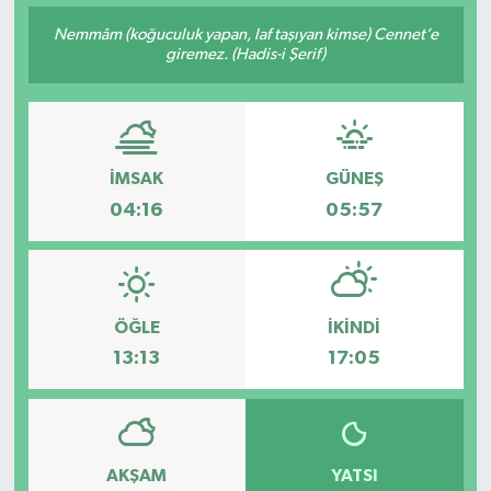
Nemmâm (koğuculuk yapan, laf taşıyan kimse) Cennet’e
giremez. (Hadis-i Şerif)
İMSAK
GÜNEŞ
04:16
05:57
ÖĞLE
İKINDI
13:13
17:05
AKŞAM
YATSI