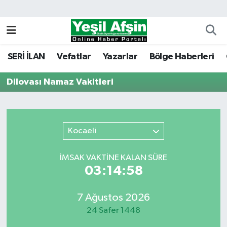
Vefatlar
Kahramanmaraş Nöbetçi Eczaneler
SERİ İLAN
Vefatlar
Yazarlar
Bölge Haberleri
Kahramanmaraş Hava Durumu
Dilovası Namaz Vakitleri
Kahramanmaraş Namaz Vakitleri
Kahramanmaraş Trafik Yoğunluk Haritası
Kocaeli
Süper Lig Puan Durumu ve Fikstür
İMSAK VAKTİNE KALAN SÜRE
Tüm Manşetler
03:14:58
Son Dakika Haberleri
7 Ağustos 2026
24 Safer 1448
Haber Arşivi