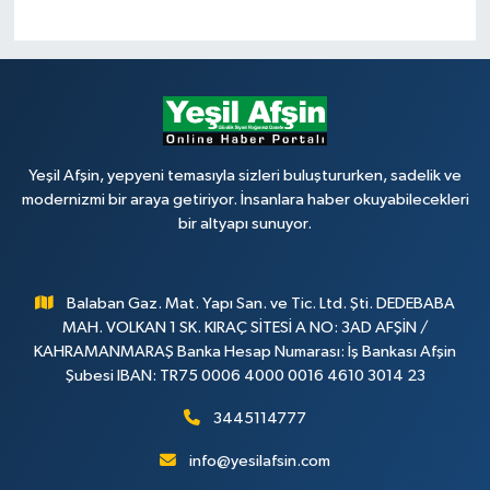
Yeşil Afşin, yepyeni temasıyla sizleri buluştururken, sadelik ve
modernizmi bir araya getiriyor. İnsanlara haber okuyabilecekleri
bir altyapı sunuyor.
Balaban Gaz. Mat. Yapı San. ve Tic. Ltd. Şti. DEDEBABA
MAH. VOLKAN 1 SK. KIRAÇ SİTESİ A NO: 3AD AFŞİN /
KAHRAMANMARAŞ Banka Hesap Numarası: İş Bankası Afşin
Şubesi IBAN: TR75 0006 4000 0016 4610 3014 23
3445114777
info@yesilafsin.com