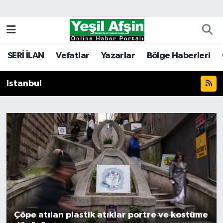
Vefatlar
Kahramanmaraş Nöbetçi Eczaneler
SERİ İLAN
Vefatlar
Yazarlar
Bölge Haberleri
Kahramanmaraş Hava Durumu
Istanbul
Kahramanmaraş Namaz Vakitleri
Kahramanmaraş Trafik Yoğunluk Haritası
Süper Lig Puan Durumu ve Fikstür
Tüm Manşetler
Son Dakika Haberleri
Çöpe atılan plastik atıklar portre ve kostüme
Haber Arşivi