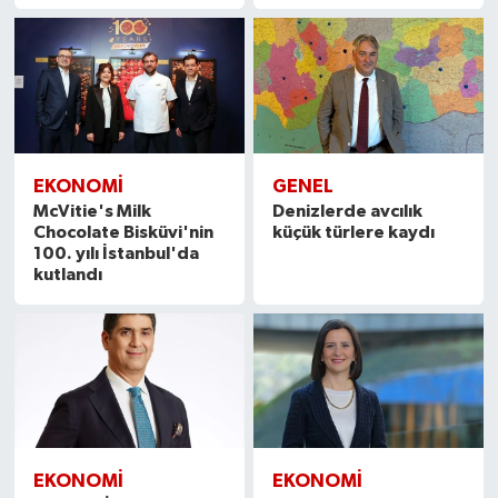
EKONOMI
GENEL
McVitie's Milk
Denizlerde avcılık
Chocolate Bisküvi'nin
küçük türlere kaydı
100. yılı İstanbul'da
kutlandı
EKONOMI
EKONOMI