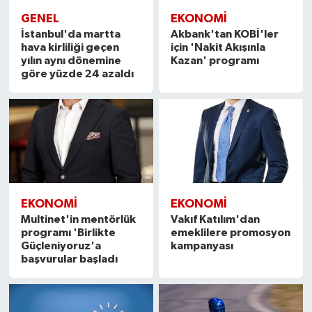
GENEL
EKONOMI
İstanbul'da martta
Akbank'tan KOBİ'ler
hava kirliliği geçen
için 'Nakit Akışınla
yılın aynı dönemine
Kazan' programı
göre yüzde 24 azaldı
EKONOMI
EKONOMI
Multinet'in mentörlük
Vakıf Katılım'dan
programı 'Birlikte
emeklilere promosyon
Güçleniyoruz'a
kampanyası
başvurular başladı