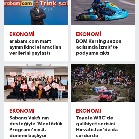
EKONOMI
EKONOMI
arabam.com mart
BOM Karting sezon
ayının ikinci el araç ilan
açılışında İzmit'te
verilerini paylaştı
podyuma çıktı
EKONOMI
EKONOMI
Sabancı Vakfı'nın
Toyota WRC'de
desteğiyle 'Mentörlük
galibiyet serisini
Programı'nın 4.
Hırvatistan'da da
dönemi başlıyor
sürdürdü