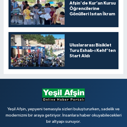
Afşin'de Kur’an Kursu
Öğrencilerine
Gönülleri Isıtan İkram
Uluslararası Bisiklet
Turu Eshab-ı Kehf’ten
Start Aldı
Yeşil Afşin, yepyeni temasıyla sizleri buluştururken, sadelik ve
modernizmi bir araya getiriyor. İnsanlara haber okuyabilecekleri
bir altyapı sunuyor.