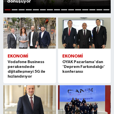
dönüşüyor
1
2
3
4
5
6
7
8
9
10
11
12
13
14
15
EKONOMI
EKONOMI
Vodafone Business
OYAK Pazarlama'dan
perakendede
'Deprem Farkındalığı'
dijitalleşmeyi 5G ile
konferansı
hızlandırıyor