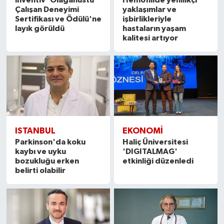
Çalışan Deneyimi
yaklaşımlar ve
Sertifikası ve Ödülü'ne
işbirlikleriyle
layık görüldü
hastaların yaşam
kalitesi artıyor
ISTANBUL
EKONOMI
Parkinson'da koku
Haliç Üniversitesi
kaybı ve uyku
'DIGITALMAG'
bozukluğu erken
etkinliği düzenledi
belirti olabilir