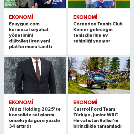
EKONOMI
EKONOMI
Enuygun.com
Corendon Tennis Club
kurumsal seyahat
Kemer geleceğin
yönetimini
tenisçilerine ev
dijitalleştiren yeni
sahipliği yapıyor
platformunu tanıttı
EKONOMI
EKONOMI
Yıldız Holding 2025'te
Castrol Ford Team
konsolide satışlarını
Türkiye, Junior WRC
önceki yıla göre yüzde
Hırvatistan Rallisi'ni
34 artırdı
birincilikle tamamladı