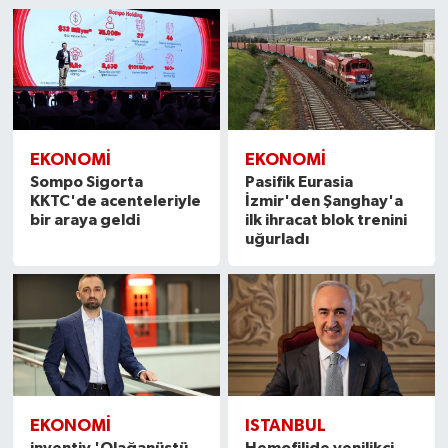
EKONOMI
EKONOMI
Sompo Sigorta
Pasifik Eurasia
KKTC'de acenteleriyle
İzmir'den Şanghay'a
bir araya geldi
ilk ihracat blok trenini
uğurladı
EKONOMI
ISTANBUL
inventiv 'Olağanüstü
Hemofilide yenilikçi