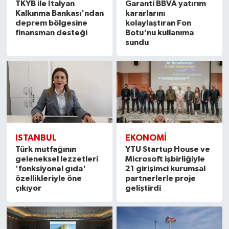
TKYB ile İtalyan
Garanti BBVA yatırım
Kalkınma Bankası'ndan
kararlarını
deprem bölgesine
kolaylaştıran Fon
finansman desteği
Botu'nu kullanıma
sundu
ISTANBUL
EKONOMI
Türk mutfağının
YTU Startup House ve
geleneksel lezzetleri
Microsoft işbirliğiyle
'fonksiyonel gıda'
21 girişimci kurumsal
özellikleriyle öne
partnerlerle proje
çıkıyor
geliştirdi