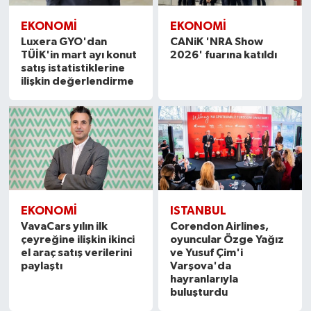
EKONOMI
EKONOMI
Luxera GYO'dan
CANiK 'NRA Show
TÜİK'in mart ayı konut
2026' fuarına katıldı
satış istatistiklerine
ilişkin değerlendirme
EKONOMI
ISTANBUL
VavaCars yılın ilk
Corendon Airlines,
çeyreğine ilişkin ikinci
oyuncular Özge Yağız
el araç satış verilerini
ve Yusuf Çim'i
paylaştı
Varşova'da
hayranlarıyla
buluşturdu