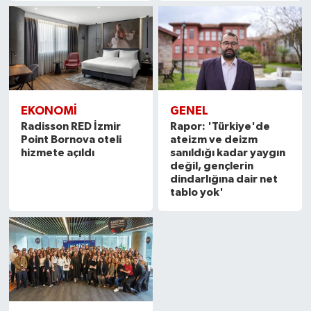
EKONOMI
GENEL
Radisson RED İzmir
Rapor: 'Türkiye'de
Point Bornova oteli
ateizm ve deizm
hizmete açıldı
sanıldığı kadar yaygın
değil, gençlerin
dindarlığına dair net
tablo yok'