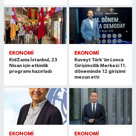
EKONOMI
EKONOMI
KidZania İstanbul, 23
Kuveyt Türk'ün Lonca
Nisan için etkinlik
Girişimcilik Merkezi 11.
programı hazırladı
döneminde 12 girişimi
mezun etti
EKONOMI
EKONOMI