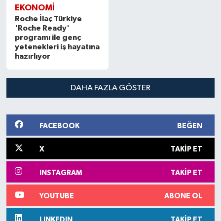
EKONOMI
Roche İlaç Türkiye
'Roche Ready'
programı ile genç
yetenekleri iş hayatına
hazırlıyor
DAHA FAZLA GÖSTER
FACEBOOK
BEĞEN
X
TAKIP ET
INSTAGRAM
TAKIP ET
YOUTUBE
ABONE OL
LINKEDIN
TAKIP ET