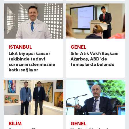
ISTANBUL
GENEL
Likit biyopsi kanser
Sıfır Atık Vakfı Başkanı
takibinde tedavi
Ağırbaş, ABD'de
sürecinin izlenmesine
temaslarda bulundu
katkı sağlıyor
BILIM
GENEL