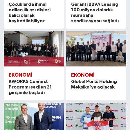
Çocuklarda ihmal
Garanti BBVA Leasing
edilen ilk azı dişleri
100 milyon dolarlık
kalıcı olarak
murabaha
kaybedilebiliyor
sendikasyonu sağladı
EKONOMI
EKONOMI
KWORKS Connect
Global Ports Holding
Programı seçilen 21
Meksika'ya açılacak
girişimle başladı