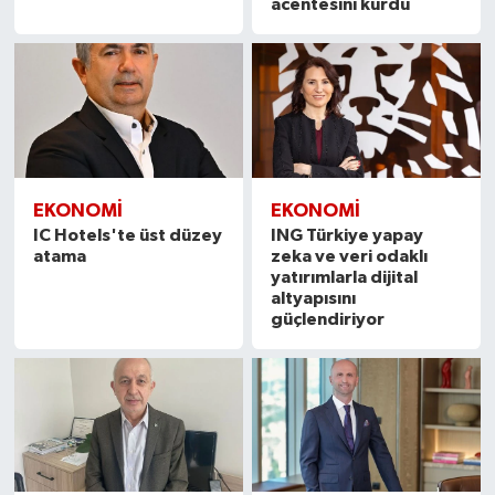
acentesini kurdu
EKONOMI
EKONOMI
IC Hotels'te üst düzey
ING Türkiye yapay
atama
zeka ve veri odaklı
yatırımlarla dijital
altyapısını
güçlendiriyor