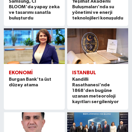
Samsung, CI
Yeşilhat Akademi
BLOOM'da yapay zeka
Buluşmaları'nda su
ve tasarımı sanatla
yönetimi ve enerji
buluşturdu
teknolojileri konuşuldu
EKONOMI
ISTANBUL
Burgan Bank'ta üst
Kandilli
düzey atama
Rasathanesi'nde
1868'den bugüne
uzanan meteoroloji
kayıtları sergileniyor