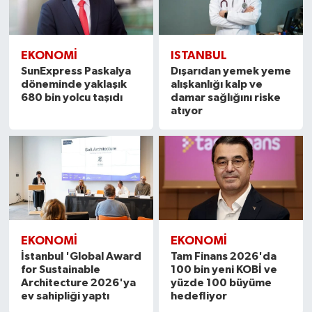
EKONOMI
ISTANBUL
SunExpress Paskalya
Dışarıdan yemek yeme
döneminde yaklaşık
alışkanlığı kalp ve
680 bin yolcu taşıdı
damar sağlığını riske
atıyor
EKONOMI
EKONOMI
İstanbul 'Global Award
Tam Finans 2026'da
for Sustainable
100 bin yeni KOBİ ve
Architecture 2026'ya
yüzde 100 büyüme
ev sahipliği yaptı
hedefliyor