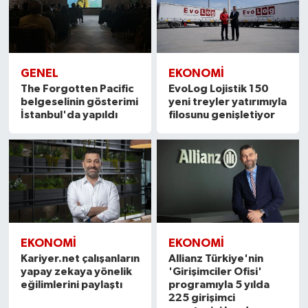
GENEL
EKONOMI
The Forgotten Pacific
EvoLog Lojistik 150
belgeselinin gösterimi
yeni treyler yatırımıyla
İstanbul'da yapıldı
filosunu genişletiyor
EKONOMI
EKONOMI
Kariyer.net çalışanların
Allianz Türkiye'nin
yapay zekaya yönelik
'Girişimciler Ofisi'
eğilimlerini paylaştı
programıyla 5 yılda
225 girişimci