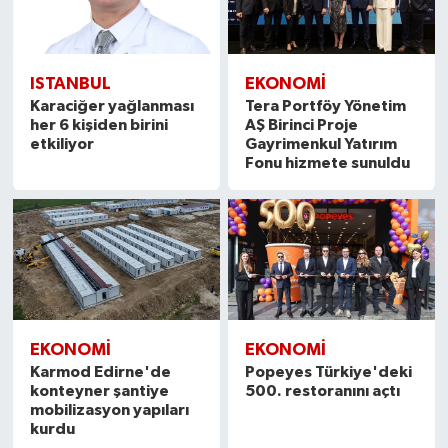
ISTANBUL
EKONOMI
Karaciğer yağlanması
Tera Portföy Yönetim
her 6 kişiden birini
AŞ Birinci Proje
etkiliyor
Gayrimenkul Yatırım
Fonu hizmete sunuldu
EKONOMI
EKONOMI
Karmod Edirne'de
Popeyes Türkiye'deki
konteyner şantiye
500. restoranını açtı
mobilizasyon yapıları
kurdu