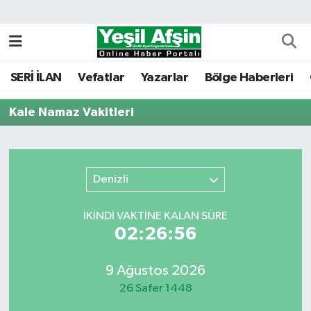
Vefatlar
Kahramanmaraş Nöbetçi Eczaneler
SERİ İLAN
Vefatlar
Yazarlar
Bölge Haberleri
Kahramanmaraş Hava Durumu
Kale Namaz Vakitleri
Kahramanmaraş Namaz Vakitleri
Kahramanmaraş Trafik Yoğunluk Haritası
Denizli
Süper Lig Puan Durumu ve Fikstür
İKINDI VAKTİNE KALAN SÜRE
Tüm Manşetler
02:26:56
Son Dakika Haberleri
9 Ağustos 2026
26 Safer 1448
Haber Arşivi