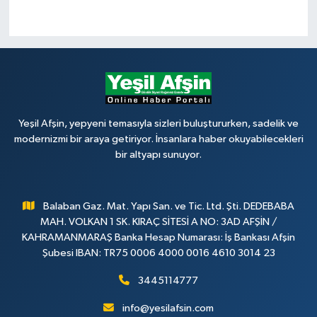
Yeşil Afşin, yepyeni temasıyla sizleri buluştururken, sadelik ve
modernizmi bir araya getiriyor. İnsanlara haber okuyabilecekleri
bir altyapı sunuyor.
Balaban Gaz. Mat. Yapı San. ve Tic. Ltd. Şti. DEDEBABA
MAH. VOLKAN 1 SK. KIRAÇ SİTESİ A NO: 3AD AFŞİN /
KAHRAMANMARAŞ Banka Hesap Numarası: İş Bankası Afşin
Şubesi IBAN: TR75 0006 4000 0016 4610 3014 23
3445114777
info@yesilafsin.com