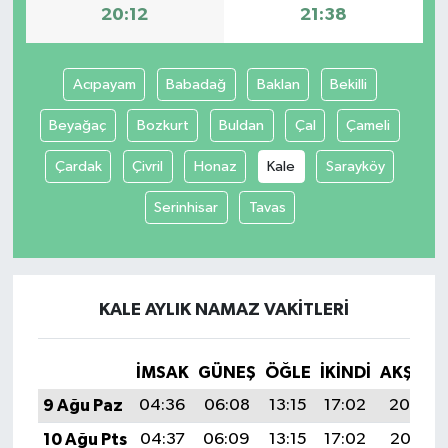
20:12
21:38
Acıpayam
Babadağ
Baklan
Bekilli
Beyağaç
Bozkurt
Buldan
Çal
Çameli
Çardak
Çivril
Honaz
Kale
Sarayköy
Serinhisar
Tavas
KALE AYLIK NAMAZ VAKITLERI
İMSAK
GÜNEŞ
ÖĞLE
İKINDI
AKŞAM
9 Ağu Paz
04:36
06:08
13:15
17:02
20:12
10 Ağu Pts
04:37
06:09
13:15
17:02
20:11