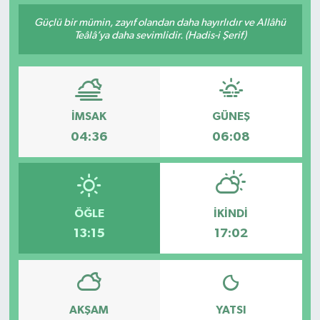
Güçlü bir mümin, zayıf olandan daha hayırlıdır ve Allâhü
Teâlâ’ya daha sevimlidir. (Hadis-i Şerif)
İMSAK
GÜNEŞ
04:36
06:08
ÖĞLE
İKINDI
13:15
17:02
AKŞAM
YATSI