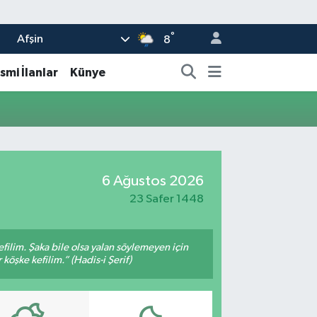
°
Afşin
8
smi İlanlar
Künye
6 Ağustos 2026
23 Safer 1448
filim. Şaka bile olsa yalan söylemeyen için
köşke kefilim.” (Hadis-i Şerif)