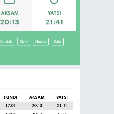
AKŞAM
YATSI
20:13
21:41
Çardak
Çivril
Honaz
Kale
İKINDI
AKŞAM
YATSI
17:01
20:13
21:41