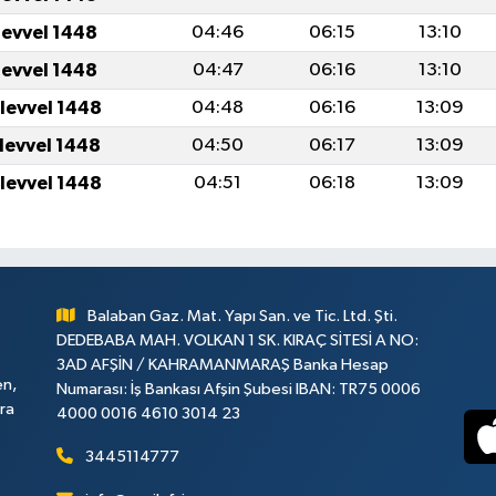
levvel 1448
04:46
06:15
13:10
levvel 1448
04:47
06:16
13:10
ulevvel 1448
04:48
06:16
13:09
ulevvel 1448
04:50
06:17
13:09
ulevvel 1448
04:51
06:18
13:09
Balaban Gaz. Mat. Yapı San. ve Tic. Ltd. Şti.
DEDEBABA MAH. VOLKAN 1 SK. KIRAÇ SİTESİ A NO:
3AD AFŞİN / KAHRAMANMARAŞ Banka Hesap
en,
Numarası: İş Bankası Afşin Şubesi IBAN: TR75 0006
ara
4000 0016 4610 3014 23
3445114777