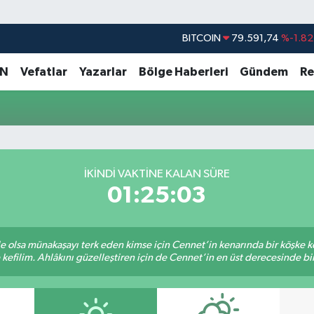
BITCOIN
79.591,74
%-1.82
DOLAR
45,43620
%0.02
AN
Vefatlar
Yazarlar
Bölge Haberleri
Gündem
Re
EURO
53,38690
%0.19
STERLİN
61,60380
%0.18
G.ALTIN
6862,09000
%0.19
BİST100
14.598,00
%0
İKINDI VAKTİNE KALAN SÜRE
01:25:03
ile olsa münakaşayı terk eden kimse için Cennet’in kenarında bir köşke ke
kefilim. Ahlâkını güzelleştiren için de Cennet’in en üst derecesinde bir 