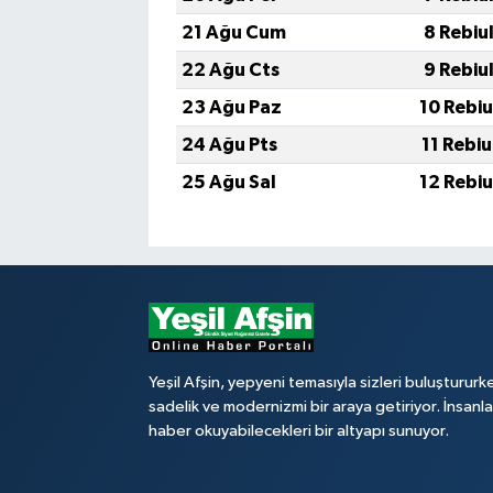
21 Ağu Cum
8 Rebiu
22 Ağu Cts
9 Rebiu
23 Ağu Paz
10 Rebi
24 Ağu Pts
11 Rebi
25 Ağu Sal
12 Rebi
Yeşil Afşin, yepyeni temasıyla sizleri buluştururk
sadelik ve modernizmi bir araya getiriyor. İnsanl
haber okuyabilecekleri bir altyapı sunuyor.