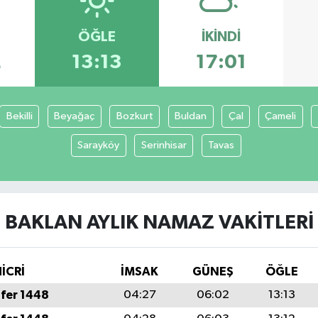
ÖĞLE
İKINDI
2
13:13
17:01
Bekilli
Beyağaç
Bozkurt
Buldan
Çal
Çameli
Sarayköy
Serinhisar
Tavas
BAKLAN AYLIK NAMAZ VAKITLERI
İCRİ
İMSAK
GÜNEŞ
ÖĞLE
fer 1448
04:27
06:02
13:13