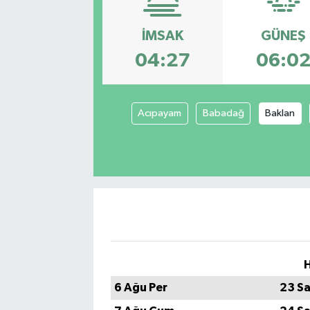
İMSAK
GÜNEŞ
04:27
06:0
Acıpayam
Babadağ
Baklan
H
6 Ağu Per
23 Sa