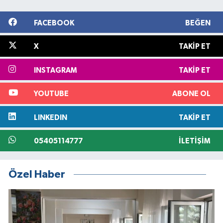
FACEBOOK
BEĞEN
X
TAKIP ET
INSTAGRAM
TAKIP ET
YOUTUBE
ABONE OL
LINKEDIN
TAKIP ET
05405114777
İLETIŞIM
Özel Haber