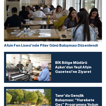
Afşin Fen Lisesi’nde Pilav Günü Buluşması Düzenlendi
BİK Bölge Müdürü
Aşkın’dan Yeşil Afşin
Gazetesi’ne Ziyaret
Tanır’da Gençlik
Buluşması: “Harekete
Geç” Programına Yoğun