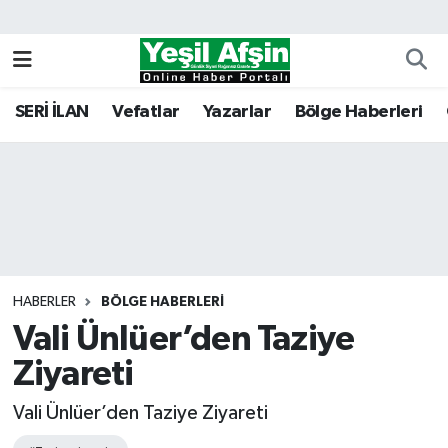
Vefatlar
Kahramanmaraş Nöbetçi Eczaneler
SERİ İLAN
Vefatlar
Yazarlar
Bölge Haberleri
Kahramanmaraş Hava Durumu
Kahramanmaraş Namaz Vakitleri
Kahramanmaraş Trafik Yoğunluk Haritası
Süper Lig Puan Durumu ve Fikstür
HABERLER
BÖLGE HABERLERI
Vali Ünlüer’den Taziye
Tüm Manşetler
Ziyareti
Son Dakika Haberleri
Vali Ünlüer’den Taziye Ziyareti
Haber Arşivi