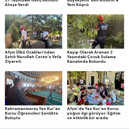
27 Yaşındaki Genç Kendini
Büyükşehir’den Andırın’a
Ateşe Verdi
Yeni Köprü
Afşin Ülkü Ocakları’ndan
Kayıp Olarak Aranan 2
Şehit Nurullah Ceren’e Vefa
Yaşındaki Çocuk Sulama
Ziyareti
Kanalında Bulundu
Kahramanmaraş Yaz Kur’an
Afşin’de Yaz Kur’an Kursu
Kursu Öğrencileri Şenlikte
yoğun ilgi görüyor: Eğitim
Buluştu
ve etkinlik bir arada