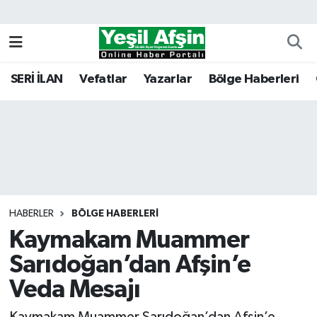
Vefatlar
Kahramanmaraş Nöbetçi Eczaneler
SERİ İLAN
Vefatlar
Yazarlar
Bölge Haberleri
Kahramanmaraş Hava Durumu
Kahramanmaraş Namaz Vakitleri
Kahramanmaraş Trafik Yoğunluk Haritası
Süper Lig Puan Durumu ve Fikstür
HABERLER
BÖLGE HABERLERI
Kaymakam Muammer
Tüm Manşetler
Sarıdoğan’dan Afşin’e
Son Dakika Haberleri
Veda Mesajı
Haber Arşivi