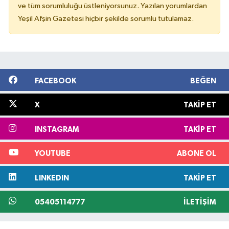
ve tüm sorumluluğu üstleniyorsunuz. Yazılan yorumlardan
Yeşil Afşin Gazetesi hiçbir şekilde sorumlu tutulamaz.
FACEBOOK
BEĞEN
X
TAKIP ET
INSTAGRAM
TAKIP ET
YOUTUBE
ABONE OL
LINKEDIN
TAKIP ET
05405114777
İLETIŞIM