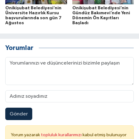
Onikişubat Belediyesi’nin
Onikişubat Belediyesi’nin
Üniversite Hazırlık Kursu
Gündüz Bakımevi’nde Yeni
başvurularında son gün 7
Dönemin Ön Kayıtları
Ağustos
Başladı
Yorumlar
Gönder
Yorum yazarak
topluluk kurallarımızı
kabul etmiş bulunuyor