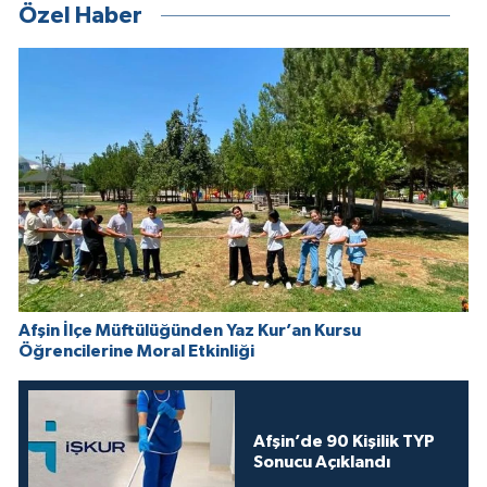
Özel Haber
Afşin İlçe Müftülüğünden Yaz Kur’an Kursu
Öğrencilerine Moral Etkinliği
Afşin’de 90 Kişilik TYP
Sonucu Açıklandı