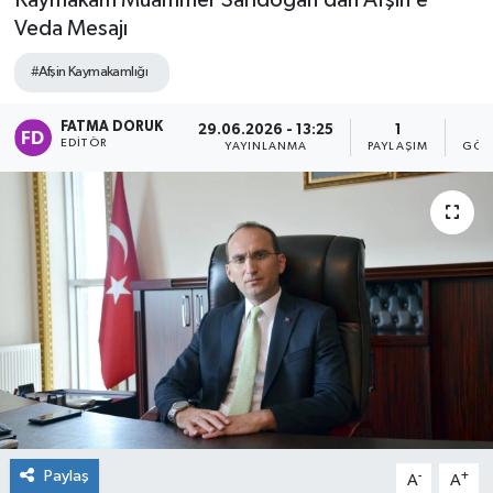
Kaymakam Muammer Sarıdoğan’dan Afşin’e
Veda Mesajı
#Afşin Kaymakamlığı
FATMA DORUK
29.06.2026 - 13:25
1
3
EDITÖR
YAYINLANMA
PAYLAŞIM
GÖS
Paylaş
-
+
A
A