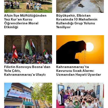
Afşin İlçe Müftülüğünden
Büyükşehir, Elbistan
Yaz Kur’an Kursu
Kırsalında 10 Mahallenin
Öğrencilerine Moral
Kullandığı Grup Yolunu
Etkinliği
Yeniliyor
Filistin Konvoyu Bosna’dan
Kahramanmaraş’ta
Yola Çıktı,
Kavurucu Sıcak Alarmı:
Kahramanmaraş’a Ulaştı
Uzmandan Hayati Uyarılar