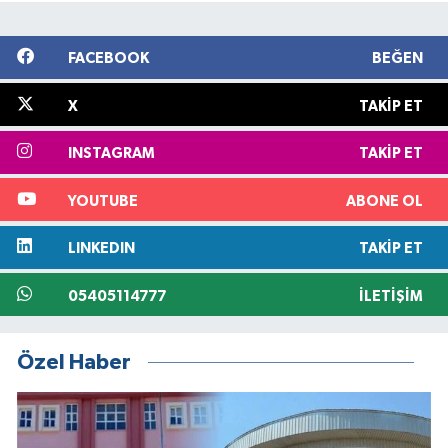
FACEBOOK
BEĞEN
X
TAKIP ET
INSTAGRAM
TAKIP ET
YOUTUBE
ABONE OL
LINKEDIN
TAKIP ET
05405114777
İLETIŞIM
Özel Haber