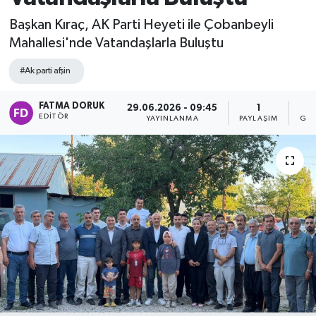
Başkan Kıraç, AK Parti Heyeti ile Çobanbeyli
Mahallesi'nde Vatandaşlarla Buluştu
#Ak parti afşin
FATMA DORUK
29.06.2026 - 09:45
1
EDITÖR
YAYINLANMA
PAYLAŞIM
GÖS