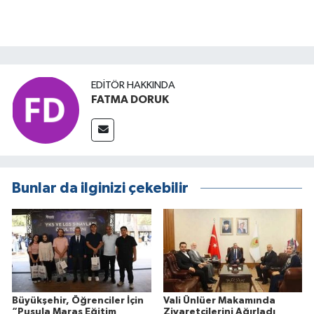
EDITÖR HAKKINDA
FATMA DORUK
Bunlar da ilginizi çekebilir
Büyükşehir, Öğrenciler İçin
Vali Ünlüer Makamında
“Pusula Maraş Eğitim
Ziyaretçilerini Ağırladı