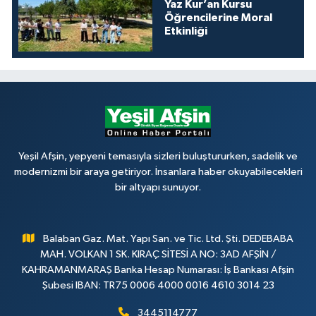
Yaz Kur’an Kursu
Öğrencilerine Moral
Etkinliği
Yeşil Afşin, yepyeni temasıyla sizleri buluştururken, sadelik ve
modernizmi bir araya getiriyor. İnsanlara haber okuyabilecekleri
bir altyapı sunuyor.
Balaban Gaz. Mat. Yapı San. ve Tic. Ltd. Şti. DEDEBABA
MAH. VOLKAN 1 SK. KIRAÇ SİTESİ A NO: 3AD AFŞİN /
KAHRAMANMARAŞ Banka Hesap Numarası: İş Bankası Afşin
Şubesi IBAN: TR75 0006 4000 0016 4610 3014 23
3445114777