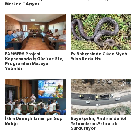
Merkezi” Açıyor
FARMERS Projesi
Ev Bahçesinde Çıkan Siyah
Kapsamında İş Gücü ve Staj
Yılan Korkuttu
Programları Masaya
Yatırıldı
İklim Dirençli Tarım İçin Güç
Büyükşehir, Andırın’da Yol
Birliği
Yatırımlarını Artırarak
Sürdürüyor