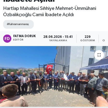
Hartlap Mahallesi Sıhhiye Mehmet-Ümmühani
Özbalıkçıoğlu Camii İbadete Açıldı
#Kahramanmaraş
FATMA DORUK
28.06.2026 - 15:41
229
EDITÖR
YAYINLANMA
GÖSTERIM
OKU