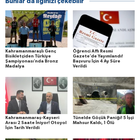
Bunlar da ilginizi çekebilir
Kahramanmaraşlı Genç
Öğrenci Affı Resmi
Bisikletçiden Türkiye
Gazete’de Yayımlandı!
Şampiyonası’nda Bronz
Başvuru İçin 4 Ay Süre
Madalya
Verildi
Kahramanmaraş-Kayseri
Tünelde Göçük Paniği! 5 İşçi
Arası 2 Saate İniyor! Otoyol
Mahsur Kaldı, 1 Ölü
İçin Tarih Verildi