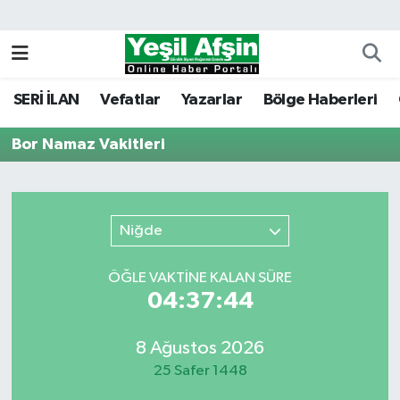
Vefatlar
Kahramanmaraş Nöbetçi Eczaneler
SERİ İLAN
Vefatlar
Yazarlar
Bölge Haberleri
Kahramanmaraş Hava Durumu
Bor Namaz Vakitleri
Kahramanmaraş Namaz Vakitleri
Kahramanmaraş Trafik Yoğunluk Haritası
Niğde
Süper Lig Puan Durumu ve Fikstür
ÖĞLE VAKTİNE KALAN SÜRE
Tüm Manşetler
04:37:44
Son Dakika Haberleri
8 Ağustos 2026
25 Safer 1448
Haber Arşivi