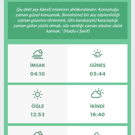
(Şu dört şey kâmil) müminin ahlâkındandır: Konuştuğu
zaman güzel konuşmak, (kendisine) bir şey söylenildiği
zaman güzelce dinlemek, (din kardeşiyle) karşılaştığı
zaman güler yüzlü olmak, söz verdiği zaman sözüne sâdık
kalmak.” (Hadis-i Şerif)
İMSAK
GÜNEŞ
04:10
05:44
ÖĞLE
İKINDI
12:53
16:40