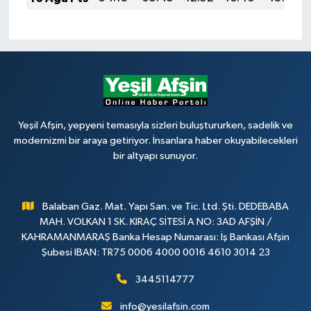
Yeşil Afşin, yepyeni temasıyla sizleri buluştururken, sadelik ve
modernizmi bir araya getiriyor. İnsanlara haber okuyabilecekleri
bir altyapı sunuyor.
Balaban Gaz. Mat. Yapı San. ve Tic. Ltd. Şti. DEDEBABA
MAH. VOLKAN 1 SK. KIRAÇ SİTESİ A NO: 3AD AFŞİN /
KAHRAMANMARAŞ Banka Hesap Numarası: İş Bankası Afşin
Şubesi IBAN: TR75 0006 4000 0016 4610 3014 23
3445114777
info@yesilafsin.com