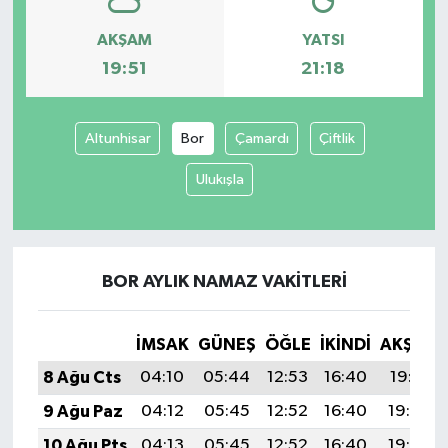
AKŞAM
YATSI
19:51
21:18
Altunhisar
Bor
Çamardı
Çiftlik
Ulukışla
BOR AYLIK NAMAZ VAKITLERI
İMSAK
GÜNEŞ
ÖĞLE
İKINDI
AKŞAM
8 Ağu Cts
04:10
05:44
12:53
16:40
19:51
9 Ağu Paz
04:12
05:45
12:52
16:40
19:50
10 Ağu Pts
04:13
05:45
12:52
16:40
19:49