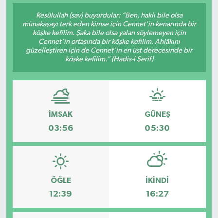
Resûlullah (sav) buyurdular: “Ben, haklı bile olsa
münakaşayı terk eden kimse için Cennet’in kenarında bir
köşke kefilim. Şaka bile olsa yalan söylemeyen için
Cennet’in ortasında bir köşke kefilim. Ahlâkını
güzelleştiren için de Cennet’in en üst derecesinde bir
köşke kefilim.” (Hadis-i Şerif)
İMSAK
GÜNEŞ
03:56
05:30
ÖĞLE
İKINDI
12:39
16:27