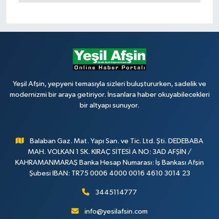
Yeşil Afşin, yepyeni temasıyla sizleri buluştururken, sadelik ve
modernizmi bir araya getiriyor. İnsanlara haber okuyabilecekleri
bir altyapı sunuyor.
Balaban Gaz. Mat. Yapı San. ve Tic. Ltd. Şti. DEDEBABA
MAH. VOLKAN 1 SK. KIRAÇ SİTESİ A NO: 3AD AFŞİN /
KAHRAMANMARAŞ Banka Hesap Numarası: İş Bankası Afşin
Şubesi IBAN: TR75 0006 4000 0016 4610 3014 23
3445114777
info@yesilafsin.com