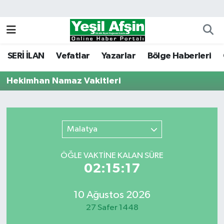
Vefatlar
Kahramanmaraş Nöbetçi Eczaneler
SERİ İLAN
Vefatlar
Yazarlar
Bölge Haberleri
Kahramanmaraş Hava Durumu
Hekimhan Namaz Vakitleri
Kahramanmaraş Namaz Vakitleri
Kahramanmaraş Trafik Yoğunluk Haritası
Malatya
Süper Lig Puan Durumu ve Fikstür
ÖĞLE VAKTİNE KALAN SÜRE
Tüm Manşetler
02:15:17
Son Dakika Haberleri
10 Ağustos 2026
27 Safer 1448
Haber Arşivi