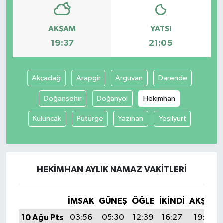
AKŞAM
YATSI
19:37
21:05
Akçadağ
Arapgir
Arguvan
Darende
Doğanşehir
Doğanyol
Hekimhan
Kuluncak
Pütürge
Yazıhan
Yeşilyurt
HEKIMHAN AYLIK NAMAZ VAKITLERI
İMSAK
GÜNEŞ
ÖĞLE
İKINDI
AKŞAM
10 Ağu Pts
03:56
05:30
12:39
16:27
19:37