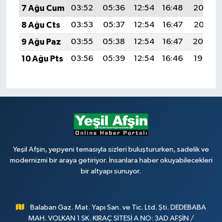
7 Ağu Cum
03:52
05:36
12:54
16:48
20:03
8 Ağu Cts
03:53
05:37
12:54
16:47
20:01
9 Ağu Paz
03:55
05:38
12:54
16:47
20:00
10 Ağu Pts
03:56
05:39
12:54
16:46
19:59
Yeşil Afşin, yepyeni temasıyla sizleri buluştururken, sadelik ve
modernizmi bir araya getiriyor. İnsanlara haber okuyabilecekleri
bir altyapı sunuyor.
Balaban Gaz. Mat. Yapı San. ve Tic. Ltd. Şti. DEDEBABA
MAH. VOLKAN 1 SK. KIRAÇ SİTESİ A NO: 3AD AFŞİN /