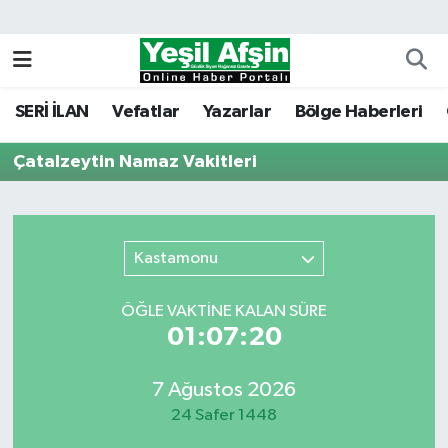
Vefatlar
Kahramanmaraş Nöbetçi Eczaneler
SERİ İLAN
Vefatlar
Yazarlar
Bölge Haberleri
Kahramanmaraş Hava Durumu
Çatalzeytin Namaz Vakitleri
Kahramanmaraş Namaz Vakitleri
Kahramanmaraş Trafik Yoğunluk Haritası
Kastamonu
Süper Lig Puan Durumu ve Fikstür
ÖĞLE VAKTİNE KALAN SÜRE
Tüm Manşetler
01:07:20
Son Dakika Haberleri
7 Ağustos 2026
24 Safer 1448
Haber Arşivi