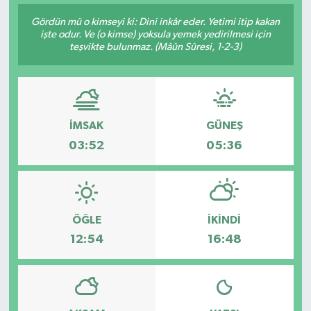
Gördün mü o kimseyi ki: Dini inkâr eder. Yetimi itip kakan
işte odur. Ve (o kimse) yoksula yemek yedirilmesi için
teşvikte bulunmaz. (Mâûn Sûresi, 1-2-3)
İMSAK
GÜNEŞ
03:52
05:36
ÖĞLE
İKINDI
12:54
16:48