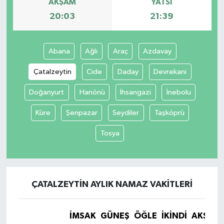
AKŞAM
YATSI
20:03
21:39
Abana
Ağlı
Araç
Azdavay
Çatalzeytin
Cide
Daday
Devrekani
Doğanyurt
Hanönü
İhsangazi
İnebolu
Küre
Şenpazar
Seydiler
Taşköprü
Tosya
ÇATALZEYTIN AYLIK NAMAZ VAKITLERI
İMSAK
GÜNEŞ
ÖĞLE
İKINDI
AKŞAM