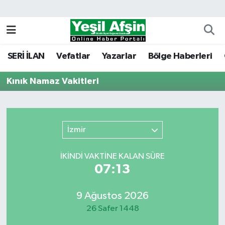
Vefatlar
Kahramanmaraş Nöbetçi Eczaneler
SERİ İLAN
Vefatlar
Yazarlar
Bölge Haberleri
Kahramanmaraş Hava Durumu
Kınık Namaz Vakitleri
Kahramanmaraş Namaz Vakitleri
Kahramanmaraş Trafik Yoğunluk Haritası
İzmir
Süper Lig Puan Durumu ve Fikstür
İKINDI VAKTİNE KALAN SÜRE
Tüm Manşetler
07:13
Son Dakika Haberleri
9 Ağustos 2026
26 Safer 1448
Haber Arşivi