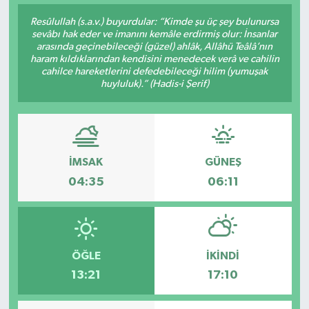
Resûlullah (s.a.v.) buyurdular: “Kimde şu üç şey bulunursa
sevâbı hak eder ve imanını kemâle erdirmiş olur: İnsanlar
arasında geçinebileceği (güzel) ahlâk, Allâhü Teâlâ’nın
haram kıldıklarından kendisini menedecek verâ ve cahilin
cahilce hareketlerini defedebileceği hilim (yumuşak
huyluluk).” (Hadis-i Şerif)
İMSAK
GÜNEŞ
04:35
06:11
ÖĞLE
İKINDI
13:21
17:10