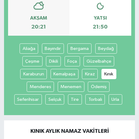
AKŞAM
YATSI
20:21
21:50
Aliağa
Bayındır
Bergama
Beydağ
Çeşme
Dikili
Foça
Güzelbahçe
Karaburun
Kemalpaşa
Kiraz
Kınık
Menderes
Menemen
Ödemiş
Seferihisar
Selçuk
Tire
Torbalı
Urla
KINIK AYLIK NAMAZ VAKITLERI