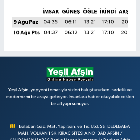
İMSAK
GÜNEŞ
ÖĞLE
İKINDI
AKŞAM
9 Ağu Paz
04:35
06:11
13:21
17:10
20:21
10 Ağu Pts
04:37
06:12
13:21
17:10
20:20
Yeşil Afşin, yepyeni temasıyla sizleri buluştururken, sadelik ve
modernizmi bir araya getiriyor. İnsanlara haber okuyabilecekleri
bir altyapı sunuyor.
Balaban Gaz. Mat. Yapı San. ve Tic. Ltd. Şti. DEDEBABA
MAH. VOLKAN 1 SK. KIRAÇ SİTESİ A NO: 3AD AFŞİN /