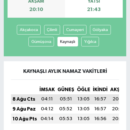
AKŞAM
YATSI
20:10
21:43
Akçakoca
Çilimli
Cumayeri
Gölyaka
Gümüşova
Kaynaşlı
Yığılca
KAYNAŞLI AYLIK NAMAZ VAKITLERI
İMSAK
GÜNEŞ
ÖĞLE
İKINDI
AKŞAM
8 Ağu Cts
04:11
05:51
13:05
16:57
20:10
9 Ağu Paz
04:12
05:52
13:05
16:57
20:09
10 Ağu Pts
04:14
05:53
13:05
16:56
20:08