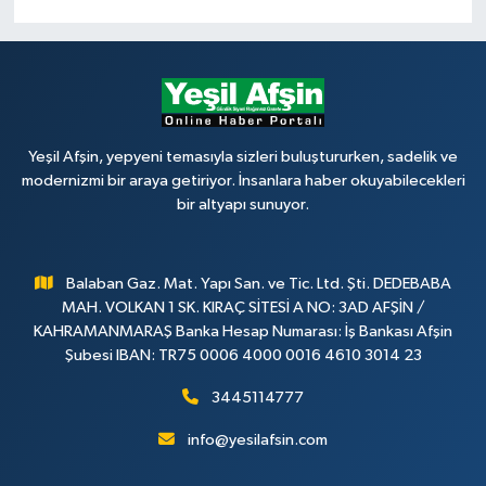
Yeşil Afşin, yepyeni temasıyla sizleri buluştururken, sadelik ve
modernizmi bir araya getiriyor. İnsanlara haber okuyabilecekleri
bir altyapı sunuyor.
Balaban Gaz. Mat. Yapı San. ve Tic. Ltd. Şti. DEDEBABA
MAH. VOLKAN 1 SK. KIRAÇ SİTESİ A NO: 3AD AFŞİN /
KAHRAMANMARAŞ Banka Hesap Numarası: İş Bankası Afşin
Şubesi IBAN: TR75 0006 4000 0016 4610 3014 23
3445114777
info@yesilafsin.com