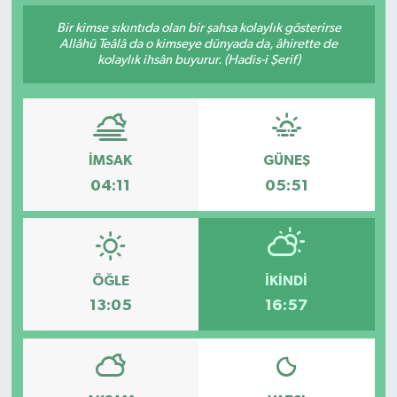
Bir kimse sıkıntıda olan bir şahsa kolaylık gösterirse
Allâhü Teâlâ da o kimseye dünyada da, âhirette de
kolaylık ihsân buyurur. (Hadis-i Şerif)
İMSAK
GÜNEŞ
04:11
05:51
ÖĞLE
İKINDI
13:05
16:57