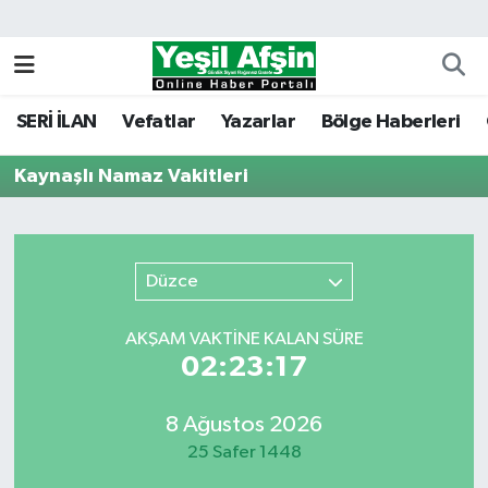
Vefatlar
Kahramanmaraş Nöbetçi Eczaneler
SERİ İLAN
Vefatlar
Yazarlar
Bölge Haberleri
Kahramanmaraş Hava Durumu
Kaynaşlı Namaz Vakitleri
Kahramanmaraş Namaz Vakitleri
Kahramanmaraş Trafik Yoğunluk Haritası
Düzce
Süper Lig Puan Durumu ve Fikstür
AKŞAM VAKTİNE KALAN SÜRE
Tüm Manşetler
02:23:17
Son Dakika Haberleri
8 Ağustos 2026
25 Safer 1448
Haber Arşivi