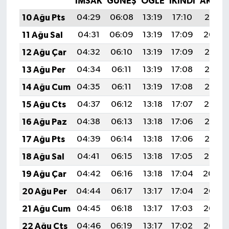
İMSAK
GÜNEŞ
ÖĞLE
İKINDI
AKŞA
10 Ağu Pts
04:29
06:08
13:19
17:10
20:21
11 Ağu Sal
04:31
06:09
13:19
17:09
20:20
12 Ağu Çar
04:32
06:10
13:19
17:09
20:18
13 Ağu Per
04:34
06:11
13:19
17:08
20:17
14 Ağu Cum
04:35
06:11
13:19
17:08
20:16
15 Ağu Cts
04:37
06:12
13:18
17:07
20:14
16 Ağu Paz
04:38
06:13
13:18
17:06
20:13
17 Ağu Pts
04:39
06:14
13:18
17:06
20:12
18 Ağu Sal
04:41
06:15
13:18
17:05
20:10
19 Ağu Çar
04:42
06:16
13:18
17:04
20:09
20 Ağu Per
04:44
06:17
13:17
17:04
20:07
21 Ağu Cum
04:45
06:18
13:17
17:03
20:06
22 Ağu Cts
04:46
06:19
13:17
17:02
20:05