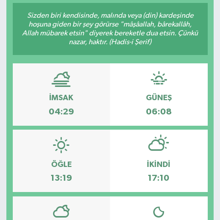
Sizden biri kendisinde, malında veya (din) kardeşinde
hoşuna giden bir şey görürse "mâşâallah, bârekallâh,
Allah mübarek etsin" diyerek bereketle dua etsin. Çünkü
nazar, haktır. (Hadis-i Şerif)
İMSAK
GÜNEŞ
04:29
06:08
ÖĞLE
İKINDI
13:19
17:10