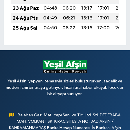
23 Ağu Paz
04:48
06:20
13:17
17:01
20:03
24 Ağu Pts
04:49
06:21
13:16
17:01
20:02
25 Ağu Sal
04:50
06:22
13:16
17:00
20:00
Yeşil Afşin, yepyeni temasıyla sizleri buluştururken, sadelik ve
modernizmi bir araya getiriyor. İnsanlara haber okuyabilecekleri
bir altyapı sunuyor.
Balaban Gaz. Mat. Yapı San. ve Tic. Ltd. Şti. DEDEBABA
MAH. VOLKAN 1 SK. KIRAÇ SİTESİ A NO: 3AD AFŞİN /
KAHRAMANMARAŞ Banka Hesap Numarası: İş Bankası Afşin