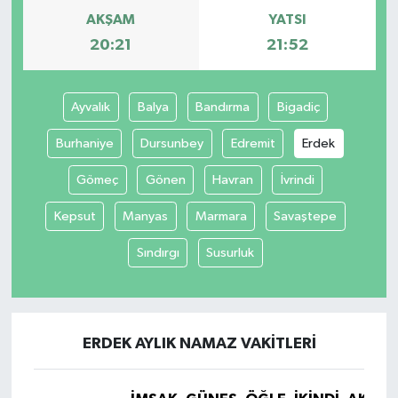
AKŞAM
YATSI
20:21
21:52
Ayvalık
Balya
Bandırma
Bigadiç
Burhaniye
Dursunbey
Edremit
Erdek
Gömeç
Gönen
Havran
İvrindi
Kepsut
Manyas
Marmara
Savaştepe
Sındırgı
Susurluk
ERDEK AYLIK NAMAZ VAKITLERI