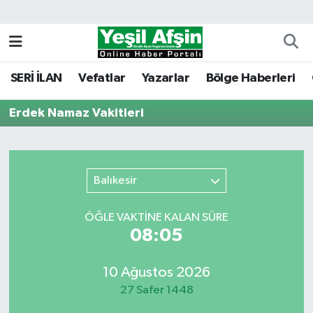
Vefatlar
Kahramanmaraş Nöbetçi Eczaneler
SERİ İLAN
Vefatlar
Yazarlar
Bölge Haberleri
Kahramanmaraş Hava Durumu
Erdek Namaz Vakitleri
Kahramanmaraş Namaz Vakitleri
Kahramanmaraş Trafik Yoğunluk Haritası
Balıkesir
Süper Lig Puan Durumu ve Fikstür
ÖĞLE VAKTİNE KALAN SÜRE
Tüm Manşetler
08:05
Son Dakika Haberleri
10 Ağustos 2026
27 Safer 1448
Haber Arşivi