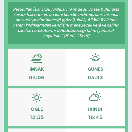
Resûlullah (s.a.v.) buyurdular: “Kimde şu üç şey bulunursa
sevâbı hak eder ve imanını kemâle erdirmiş olur: İnsanlar
arasında geçinebileceği (güzel) ahlâk, Allâhü Teâlâ’nın
haram kıldıklarından kendisini menedecek verâ ve cahilin
cahilce hareketlerini defedebileceği hilim (yumuşak
huyluluk).” (Hadis-i Şerif)
İMSAK
GÜNEŞ
04:06
05:43
ÖĞLE
İKINDI
12:55
16:45