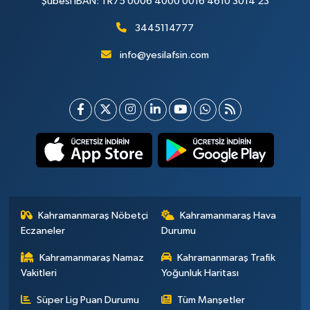
Şubesi IBAN: TR75 0006 4000 0016 4610 3014 23
3445114777
info@yesilafsin.com
Kahramanmaraş Nöbetçi
Kahramanmaraş Hava
Eczaneler
Durumu
Kahramanmaraş Namaz
Kahramanmaraş Trafik
Vakitleri
Yoğunluk Haritası
Süper Lig Puan Durumu
Tüm Manşetler