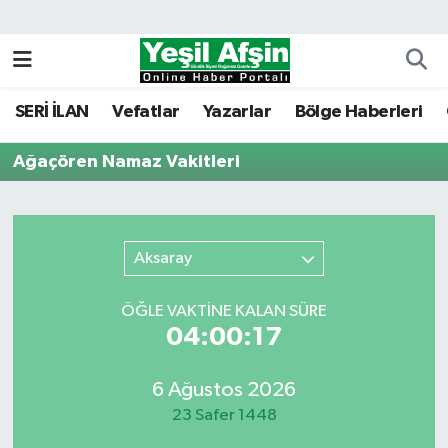
Vefatlar
Kahramanmaraş Nöbetçi Eczaneler
SERİ İLAN
Vefatlar
Yazarlar
Bölge Haberleri
Kahramanmaraş Hava Durumu
Ağaçören Namaz Vakitleri
Kahramanmaraş Namaz Vakitleri
Kahramanmaraş Trafik Yoğunluk Haritası
Aksaray
Süper Lig Puan Durumu ve Fikstür
ÖĞLE VAKTİNE KALAN SÜRE
Tüm Manşetler
04:00:17
Son Dakika Haberleri
6 Ağustos 2026
23 Safer 1448
Haber Arşivi