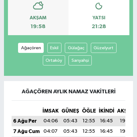
AKŞAM
YATSI
19:58
21:28
Ağaçören
Eskil
Gülağaç
Güzelyurt
Ortaköy
Sarıyahşi
AĞAÇÖREN AYLIK NAMAZ VAKITLERI
İMSAK
GÜNEŞ
ÖĞLE
İKINDI
AKŞAM
6 Ağu Per
04:06
05:43
12:55
16:45
19:58
7 Ağu Cum
04:07
05:43
12:55
16:45
19:57