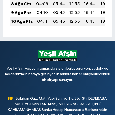
8 Ağu Cts
04:09
05:44
12:55
16:44
19:56
9 Ağu Paz
04:10
05:45
12:55
16:44
19:55
10 Ağu Pts
04:11
05:46
12:55
16:43
19:53
Yeşil Afşin, yepyeni temasıyla sizleri buluştururken, sadelik ve
modernizmi bir araya getiriyor. İnsanlara haber okuyabilecekleri
bir altyapı sunuyor.
Balaban Gaz. Mat. Yapı San. ve Tic. Ltd. Şti. DEDEBABA
MAH. VOLKAN 1 SK. KIRAÇ SİTESİ A NO: 3AD AFŞİN /
KAHRAMANMARAŞ Banka Hesap Numarası: İş Bankası Afşin