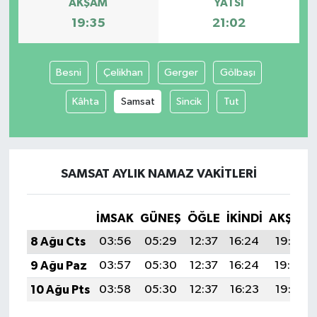
AKŞAM
YATSI
19:35
21:02
Besni
Çelikhan
Gerger
Gölbaşı
Kâhta
Samsat
Sincik
Tut
SAMSAT AYLIK NAMAZ VAKITLERI
İMSAK
GÜNEŞ
ÖĞLE
İKINDI
AKŞAM
8 Ağu Cts
03:56
05:29
12:37
16:24
19:35
9 Ağu Paz
03:57
05:30
12:37
16:24
19:34
10 Ağu Pts
03:58
05:30
12:37
16:23
19:33