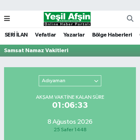
Vefatlar
Kahramanmaraş Nöbetçi Eczaneler
SERİ İLAN
Vefatlar
Yazarlar
Bölge Haberleri
Kahramanmaraş Hava Durumu
Samsat Namaz Vakitleri
Kahramanmaraş Namaz Vakitleri
Kahramanmaraş Trafik Yoğunluk Haritası
Adıyaman
Süper Lig Puan Durumu ve Fikstür
AKŞAM VAKTİNE KALAN SÜRE
Tüm Manşetler
01:06:33
Son Dakika Haberleri
8 Ağustos 2026
25 Safer 1448
Haber Arşivi