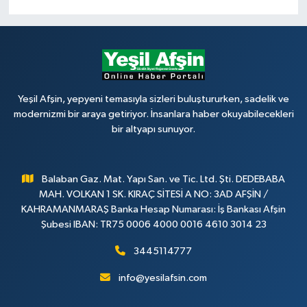
Yeşil Afşin, yepyeni temasıyla sizleri buluştururken, sadelik ve
modernizmi bir araya getiriyor. İnsanlara haber okuyabilecekleri
bir altyapı sunuyor.
Balaban Gaz. Mat. Yapı San. ve Tic. Ltd. Şti. DEDEBABA
MAH. VOLKAN 1 SK. KIRAÇ SİTESİ A NO: 3AD AFŞİN /
KAHRAMANMARAŞ Banka Hesap Numarası: İş Bankası Afşin
Şubesi IBAN: TR75 0006 4000 0016 4610 3014 23
3445114777
info@yesilafsin.com