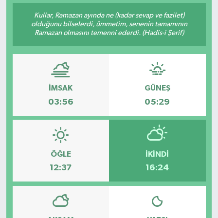
Kullar, Ramazan ayında ne (kadar sevap ve fazilet)
olduğunu bilselerdi, ümmetim, senenin tamamının
Ramazan olmasını temenni ederdi. (Hadis-i Şerif)
İMSAK
GÜNEŞ
03:56
05:29
ÖĞLE
İKINDI
12:37
16:24