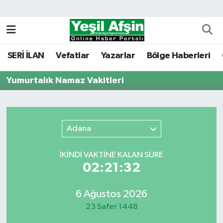
Vefatlar
Kahramanmaraş Nöbetçi Eczaneler
SERİ İLAN
Vefatlar
Yazarlar
Bölge Haberleri
Kahramanmaraş Hava Durumu
Yumurtalık Namaz Vakitleri
Kahramanmaraş Namaz Vakitleri
Kahramanmaraş Trafik Yoğunluk Haritası
Adana
Süper Lig Puan Durumu ve Fikstür
İKINDI VAKTİNE KALAN SÜRE
Tüm Manşetler
02:21:32
Son Dakika Haberleri
6 Ağustos 2026
23 Safer 1448
Haber Arşivi