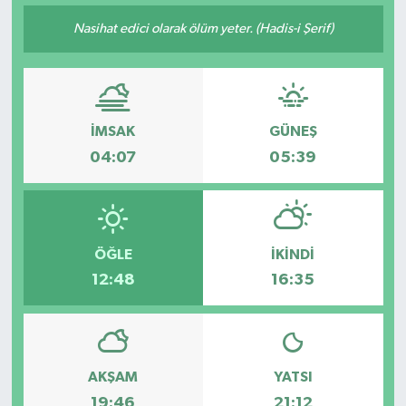
Nasihat edici olarak ölüm yeter. (Hadis-i Şerif)
İMSAK
GÜNEŞ
04:07
05:39
ÖĞLE
İKINDI
12:48
16:35
AKŞAM
YATSI
19:46
21:12