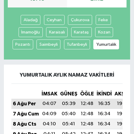
Aladağ
Ceyhan
Çukurova
Feke
İmamoğlu
Karaisalı
Karataş
Kozan
Pozantı
Saimbeyli
Tufanbeyli
Yumurtalık
YUMURTALIK AYLIK NAMAZ VAKITLERI
İMSAK
GÜNEŞ
ÖĞLE
İKINDI
AKŞAM
6 Ağu Per
04:07
05:39
12:48
16:35
19:46
7 Ağu Cum
04:09
05:40
12:48
16:34
19:45
8 Ağu Cts
04:10
05:41
12:48
16:34
19:44