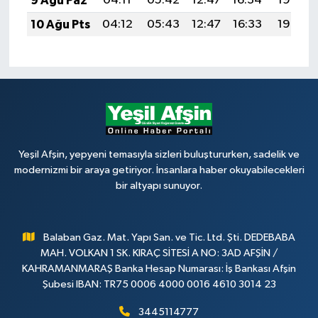
9 Ağu Paz
04:11
05:42
12:47
16:34
19:43
10 Ağu Pts
04:12
05:43
12:47
16:33
19:42
Yeşil Afşin, yepyeni temasıyla sizleri buluştururken, sadelik ve
modernizmi bir araya getiriyor. İnsanlara haber okuyabilecekleri
bir altyapı sunuyor.
Balaban Gaz. Mat. Yapı San. ve Tic. Ltd. Şti. DEDEBABA
MAH. VOLKAN 1 SK. KIRAÇ SİTESİ A NO: 3AD AFŞİN /
KAHRAMANMARAŞ Banka Hesap Numarası: İş Bankası Afşin
Şubesi IBAN: TR75 0006 4000 0016 4610 3014 23
3445114777